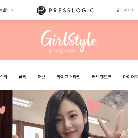
브랜드
광고 서비스
스타
뷰티
패션
라이프스타일
러브앤토크
다이어