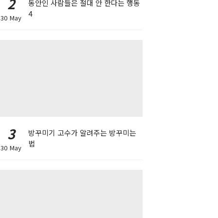
2
동안인 사람들은 절대 안 한다는 행동
4
30 May
3
방꾸미기 고수가 알려주는 방꾸미는
법
30 May