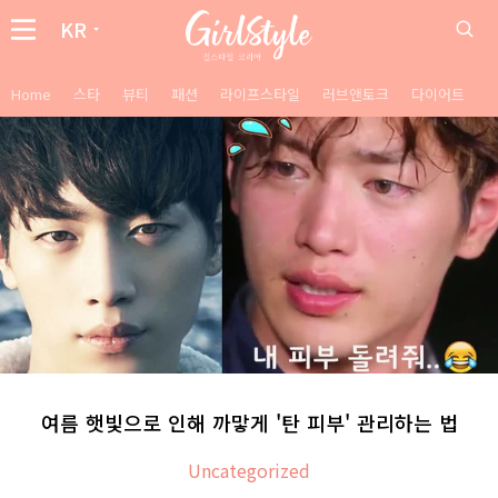
KR
Home
스타
뷰티
패션
라이프스타일
러브앤토크
다이어트
여름 햇빛으로 인해 까맣게 '탄 피부' 관리하는 법
Uncategorized