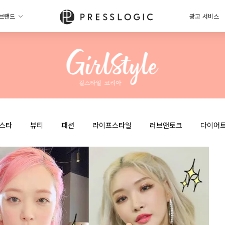
브랜드
광고 서비스
스타
뷰티
패션
라이프스타일
러브앤토크
다이어