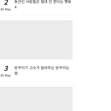
2
동안인 사람들은 절대 안 한다는 행동
4
30 May
3
방꾸미기 고수가 알려주는 방꾸미는
법
30 May