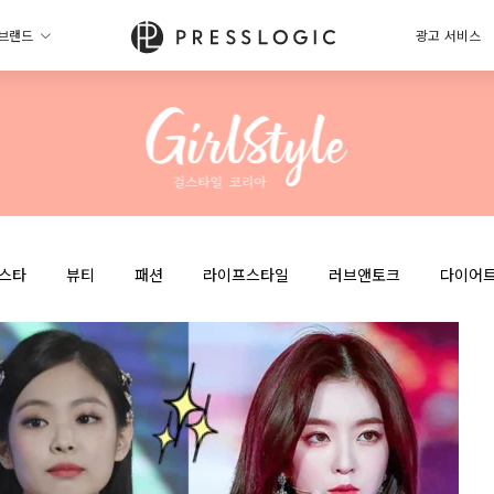
브랜드
광고 서비스
스타
뷰티
패션
라이프스타일
러브앤토크
다이어