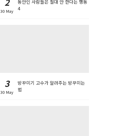
2
동안인 사람들은 절대 안 한다는 행동
4
30 May
3
방꾸미기 고수가 알려주는 방꾸미는
법
30 May