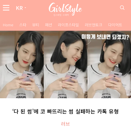
KR
Home
스타
뷰티
패션
라이프스타일
러브앤토크
다이어트
‘다 된 썸’에 코 빠뜨리는 썸 실패하는 카톡 유형
러브