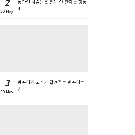
2
동안인 사람들은 절대 안 한다는 행동
4
30 May
3
방꾸미기 고수가 알려주는 방꾸미는
법
30 May