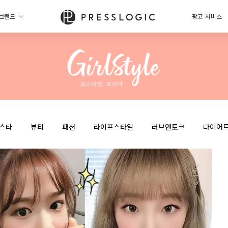
브랜드
광고 서비스
스타
뷰티
패션
라이프스타일
러브앤토크
다이어