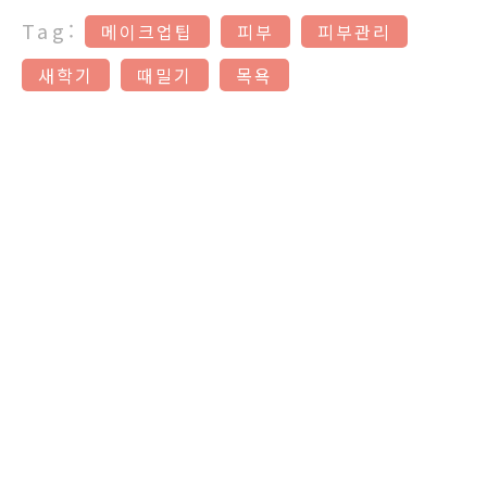
Tag:
메이크업팁
피부
피부관리
새학기
때밀기
목욕