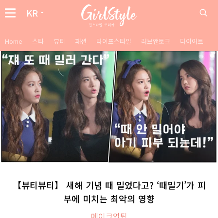
KR
Home
스타
뷰티
패션
라이프스타일
러브앤토크
다이어트
【뷰티뷰티】 새해 기념 때 밀었다고? ‘때밀기’가 피
부에 미치는 최악의 영향
메이크업팁