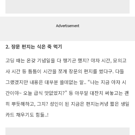
Advertisement
2.
장문 편지는 식은 죽 먹기
고딩 때는 온갖 기념일을 다 챙기곤 했지
?
야자 시간
,
모의고
사 시간 등 틈틈이 시간을 쪼개 장문의 편지를 썼다구
.
다들
그랬겠지만 내용은 대부분 쓸데없는 말
.. “
나는 지금 야자 시
간이야
~
오늘 급식 맛없었지
?”
등 아무말 대잔치 써놓고는 괜
히 뿌듯해하고
,
그치
?
성인이 된 지금은 편지는커녕 짧은 생일
카드 채우기도 힘듦
..!