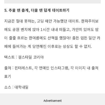
5.
추울 땐 춥게
,
더울 땐 덥게 데이트하기
지금은 절대 못하는
,
고딩 때만 가능했던 데이트
.
한파주의보
에도 공원 벤치에 앉아
1
시간 내내 떠들고
,
가만히 있어도 땀
이 줄줄 흐르는 한여름에도 산책을 했잖아
!
춥든 덥든 일단 카
페에 들어가는 게 당연해진 이후로는 상상도 할 수 없지
.
텍스트 : 걸스타일 코리아
출처 : 핀터레스트, 각 연예인 인스타그램, 각 이미지 내 출처
표기
소스
:
대학내일
Advertisement