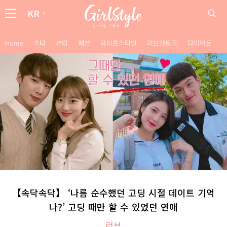
KR
Home
스타
뷰티
패션
라이프스타일
러브앤토크
다이어트
【속닥속닥】 ‘나름 순수했던 고딩 시절 데이트 기억
나?’ 고딩 때만 할 수 있었던 연애
러브