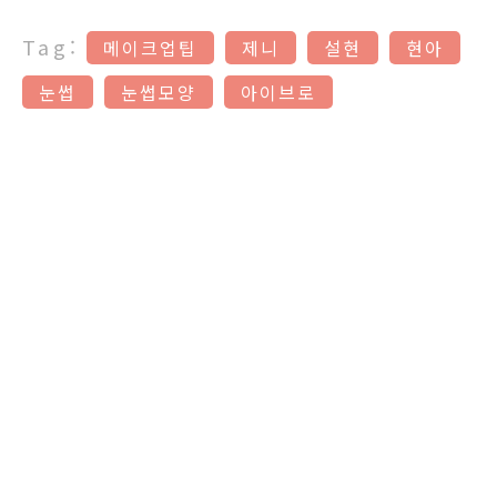
Tag:
메이크업팁
제니
설현
현아
눈썹
눈썹모양
아이브로