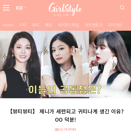
KR
Home
스타
뷰티
패션
라이프스타일
러브앤토크
다이어트
【뷰티뷰티】 제니가 세련되고 귀티나게 생긴 이유?
OO 덕분!
메이크업팁