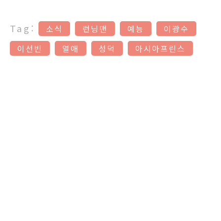
Tag:
소식
런닝맨
예능
이광수
이선빈
열애
성덕
아시아프린스