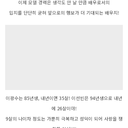
이제 모델 경력은 생각도 안 날 만큼 배우로서의
입지를 단단히 굳혀 앞으로의 행보가 더 기대되는 배우지
!
이광수는
85
년생
,
내년이면
35
살
!
이선빈은
94
년생으로 내년
에
26
살이야
!
9
살의 나이차 정도는 가뿐히 극복하고 성덕이 되어 사랑을 쟁