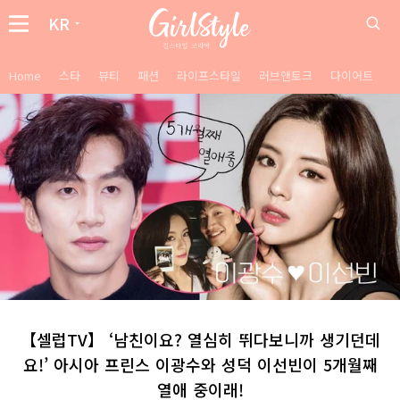
KR
Home
스타
뷰티
패션
라이프스타일
러브앤토크
다이어트
【셀럽TV】 ‘남친이요? 열심히 뛰다보니까 생기던데
요!’ 아시아 프린스 이광수와 성덕 이선빈이 5개월째
열애 중이래!