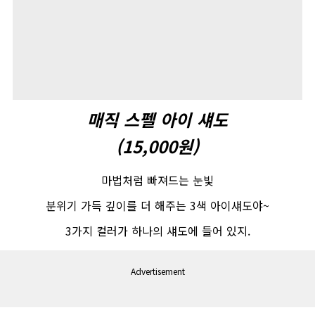
매직
스펠
아이
섀도
(15,000
원
)
마법처럼 빠져드는 눈빛
분위기 가득 깊이를 더 해주는
3
색 아이섀도야
~
3
가지 컬러가 하나의 섀도에 들어 있지
.
Advertisement