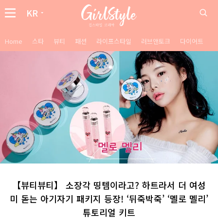
KR
Home
스타
뷰티
패션
라이프스타일
러브앤토크
다이어트
【뷰티뷰티】 소장각 띵템이라고? 하트라서 더 여성
미 돋는 아기자기 패키지 등장! ‘뒤죽박죽’ ‘멜로 멜리’
튜토리얼 키트