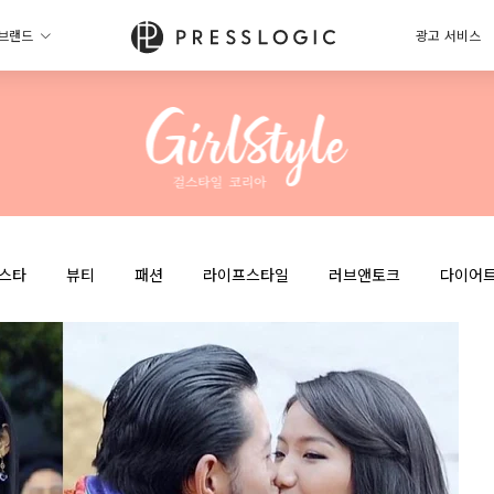
브랜드
광고 서비스
스타
뷰티
패션
라이프스타일
러브앤토크
다이어