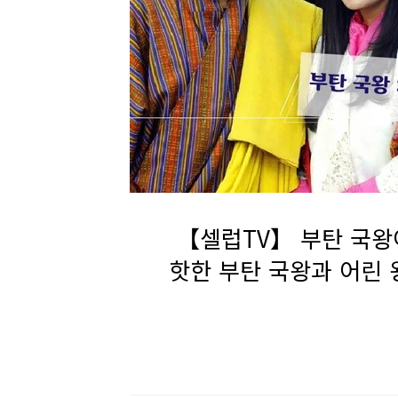
【셀럽TV】 부탄 국왕
핫한 부탄 국왕과 어린 