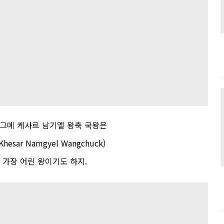
그메
케사르
남기엘
왕축
국왕은
 Khesar Namgyel Wangchuck)
가장
어린
왕이기도
하지
.