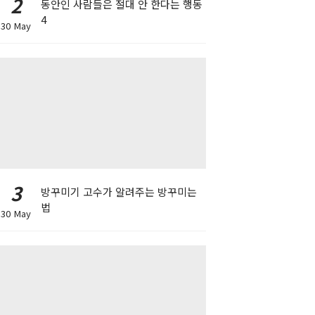
2
동안인 사람들은 절대 안 한다는 행동
4
30 May
3
방꾸미기 고수가 알려주는 방꾸미는
법
30 May