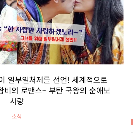
이 일부일처제를 선언! 세계적으로
왕비의 로맨스~ 부탄 국왕의 순애보
사랑
소식