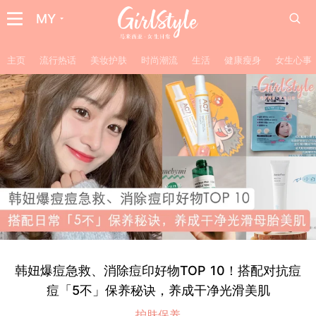
MY
主页
流行热话
美妆护肤
时尚潮流
生活
健康瘦身
女生心事
韩妞爆痘急救、消除痘印好物TOP 10！搭配对抗痘
痘「5不」保养秘诀，养成干净光滑美肌
护肤保养