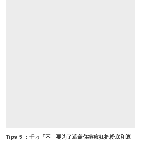
Tips 5 ：
千万
「不」要为了遮盖住痘痘狂把粉底和遮