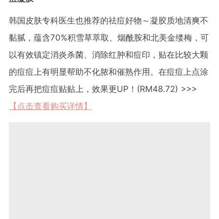
韩国皮肤专科医生也推荐的祛痘好物～凝胶质地清爽不
黏腻，蕴含70%积雪草萃取、烟酰胺和北美金缕梅，可
以有效镇定消炎杀菌、消除红肿和痘印，贴在比较大颗
的痘痘上有明显帮助不化脓和催熟作用。在痘痘上点涂
完后再把痘痘贴贴上，效果更UP！(RM48.72) >>>
【点击查看购买详情】