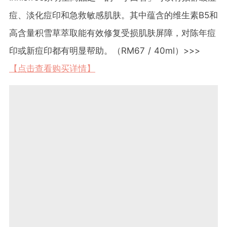
痘、淡化痘印和急救敏感肌肤。其中蕴含的维生素B5和
高含量积雪草萃取能有效修复受损肌肤屏障，对陈年痘
印或新痘印都有明显帮助。（RM67 / 40ml）>>>
【点击查看购买详情】