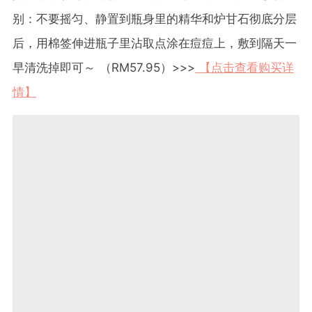
别：不要摇匀、静置到瓶身里的精华和炉甘石彻底分层
后，用棉签伸进瓶子里沾取点涂在痘痘上，敷到隔天一
早清洗掉即可～ （RM57.95）>>>
【点击查看购买详
情】