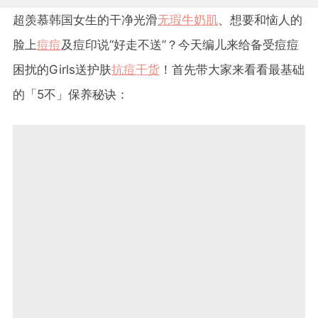
超羡慕韩国女生的干净光滑
无瑕牛奶肌
、想要和恼人的
脸上
痘痘
及痘印说“好走不送”？今天编儿来给备受痘痘
困扰的Girls送护肤
抗痘干货
！首先带大家来看看最基础
的「5不」保养秘诀：