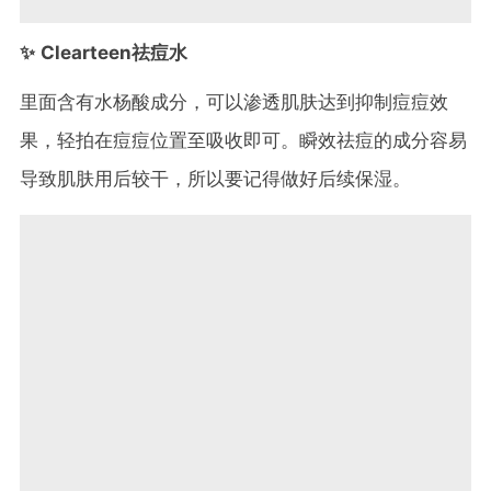
✨ Clearteen祛痘水
里面含有水杨酸成分，可以渗透肌肤达到抑制痘痘效
果，轻拍在痘痘位置至吸收即可。瞬效祛痘的成分容易
导致肌肤用后较干，所以要记得做好后续保湿。