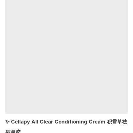
✨ Cellapy All Clear Conditioning Cream
积雪草祛
痘凝胶