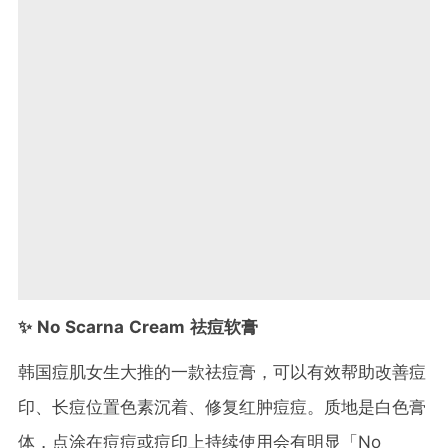
✨ No Scarna Cream 祛痘软膏
韩国痘肌女生大推的一款祛痘膏，可以有效帮助改善痘
印、长痘位置色素沉着、修复红肿痘痘。质地是白色膏
体，点涂在痘痘或痘印上持续使用会有明显「No