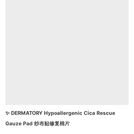
✨ DERMATORY Hypoallergenic Cica Rescue
Gauze Pad 纱布贴修复棉片