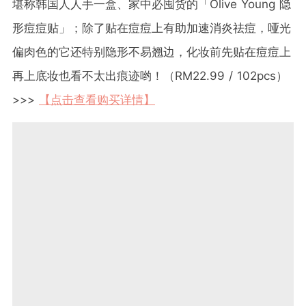
堪称韩国人人手一盒、家中必囤货的「Olive Young 隐
形痘痘贴」；除了贴在痘痘上有助加速消炎祛痘，哑光
偏肉色的它还特别隐形不易翘边，化妆前先贴在痘痘上
再上底妆也看不太出痕迹哟！（RM22.99 / 102pcs）
>>>
【点击查看购买详情】