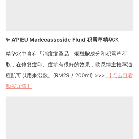
✨ A‘PIEU Madecassoside Fluid 积雪草精华水
精华水中含有「消痘痘圣品」烟酰胺成分和积雪草萃
取，在修复痘印、痘坑有很好的效果，欧尼博主推荐油
痘肌可以用来湿敷。(RM29 / 200ml) >>>
【点击查看
购买详情】