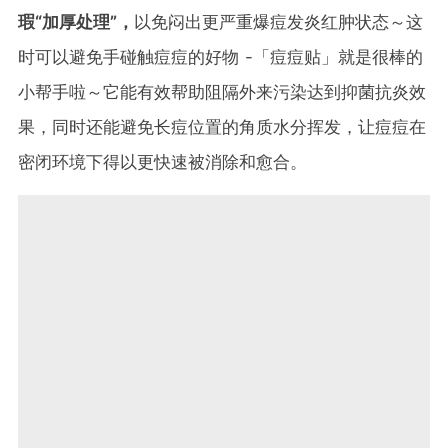
瑕“加厚处理”，
以免闷出更严重爆痘发炎红肿状态～这
时可以避免手碰触痘痘的好物 -「痘痘贴」就是很棒的
小帮手啦～它能有效帮助阻隔外来污染达到抑菌抗炎效
果，同时还能避免长痘位置的角质水分挥发，让痘痘在
密闭环境下得以更快速被消除和愈合。