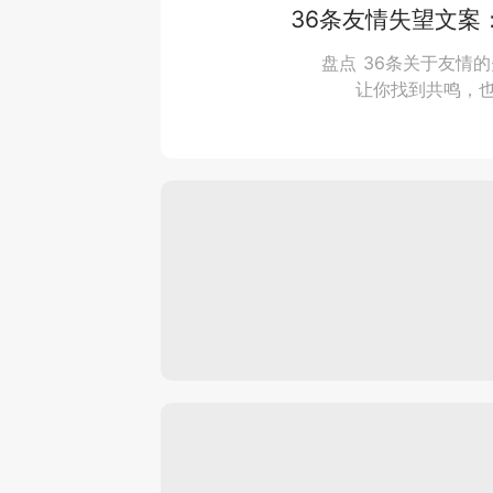
36条友情失望文案
盘点 36条关于友情
让你找到共鸣，也