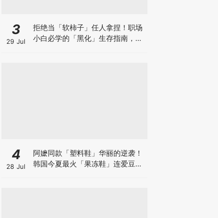
3
拒绝当「软柿子」任人拿捏！职场
小白必学的「黑化」生存指南，你
29 Jul
的善良必须带点锋芒～✨
4
阿嬷同款「塑料鞋」华丽的逆袭！
韩国今夏最火「果冻鞋」连爱豆都
28 Jul
在穿，搭配「鞋花DIY」变身公主
水晶鞋~