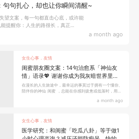
：句句扎心，却也让你瞬间清醒~
的失望文案，每一句都直击心底，或许能
能提醒你：人生的路很长，真正...
a month ago
女生心事．友情
闺蜜朋友圈文案：14句治愈系「神仙友
情」语录💖 谢谢你成为我灰暗世界里的
小太阳！
在漫长的人生旅途中，最幸运的事莫过于拥有一个懂你、
陪伴你的神仙 闺蜜 ，总能在你感到疲惫或低落时，用满
满的爱将你温柔打捞...
a month ago
女生心事．友情
医学研究：和闺蜜「吃瓜八卦」等于做1
小时心理咨询？减压还能防痴呆，快约姐