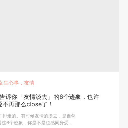
女生心事．友情
告诉你「友情淡去」的6个迹象，也许
不再那么close了！
并排走的。有时候友情的淡去，是自然
这6个迹象，你是不是也感同身受...