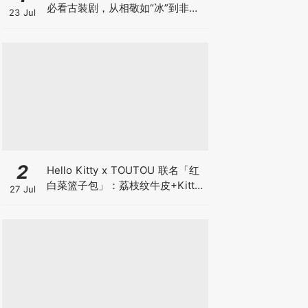
必看古装剧，从相敬如“冰”到非你
23 Jul
不可～
2
Hello Kitty x TOUTOU 联名「红
白菜篮子包」：荔枝纹牛皮+Kitty
27 Jul
小零钱包，背出门回头率100%！