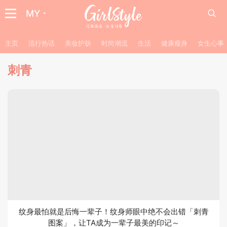
MY
主页
流行热话
美妆护肤
时尚潮流
生活
健康瘦身
女生心事
刺青
纹身最怕就是后悔一辈子！纹身师眼中绝不会出错「刺青
图案」，让TA成为一辈子最美的印记～