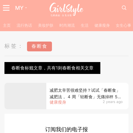
MY
主页
流行热话
美妆护肤
时尚潮流
生活
健康瘦身
女生心事
标签：
春断食
春断食标籤文章，共有1则春断食相关文章
减肥太辛苦很难坚持？试试「春断食」
减肥法， 4 周「轻断食」无痛掉秤 5-
健康瘦身
2 years ago
10 kg~
订阅我们的电子报