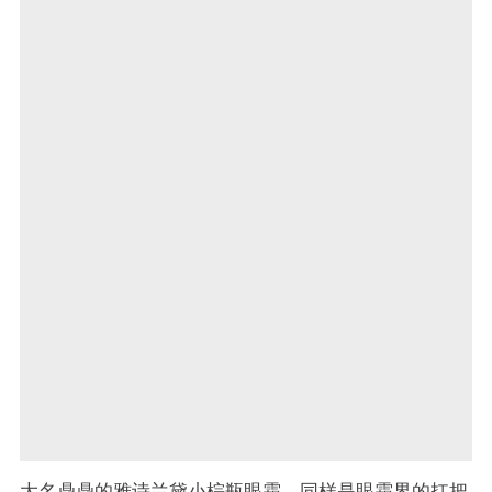
大名鼎鼎的雅诗兰黛小棕瓶眼霜，同样是眼霜界的扛把