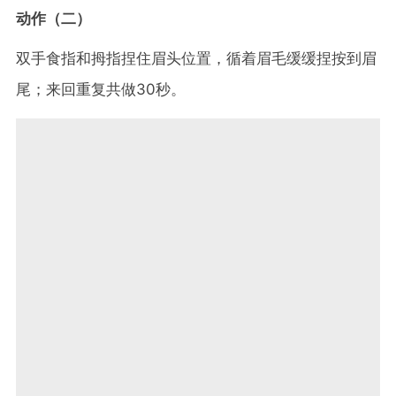
动作（二）
双手食指和拇指捏住眉头位置，循着眉毛缓缓捏按到眉
尾；来回重复共做30秒。