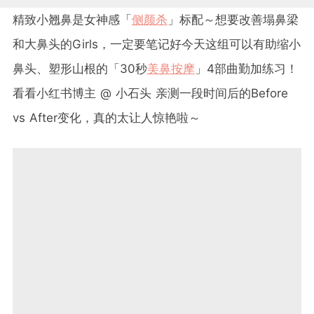
精致小翘鼻是女神感「
侧颜杀
」标配～想要改善塌鼻梁
和大鼻头的Girls，一定要笔记好今天这组可以有助缩小
鼻头、塑形山根的「30秒
美鼻按摩
」4部曲勤加练习！
看看小红书博主 @ 小石头 亲测一段时间后的Before
vs After变化，真的太让人惊艳啦～