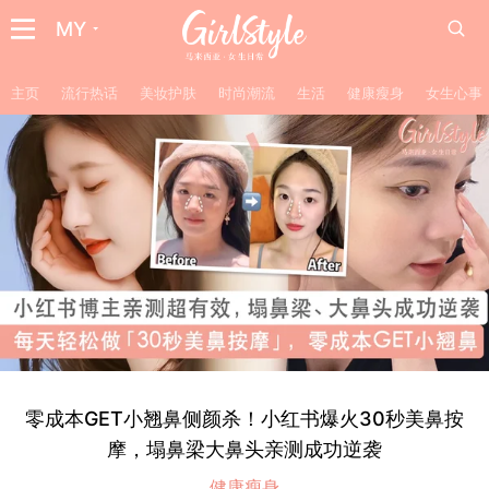
MY
主页
流行热话
美妆护肤
时尚潮流
生活
健康瘦身
女生心事
零成本GET小翘鼻侧颜杀！小红书爆火30秒美鼻按
摩，塌鼻梁大鼻头亲测成功逆袭
健康瘦身