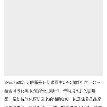
Swisse摩洛哥眼霜是开架眼霜中CP值超能打的一款～
蕴含可淡化黑眼圈的维生素K-1、帮助消水肿的咖啡
因、帮助抗氧化预防衰老的辅酶Q10，以及保养圣品摩