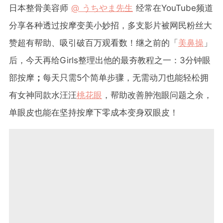
日本整骨美容师
@ うちやま先生
经常在YouTube频道
分享各种透过按摩变美小妙招，多支影片被网民粉丝大
赞超有帮助、吸引破百万观看数！继之前的「
美鼻操
」
后，今天再给Girls整理出他的最夯教程之一：3分钟眼
部按摩
；
每天只需5个简单步骤，无需动刀也能轻松拥
有女神同款水汪汪
桃花眼
，帮助改善肿泡眼问题之余，
单眼皮也能在坚持按摩下零成本变身双眼皮！