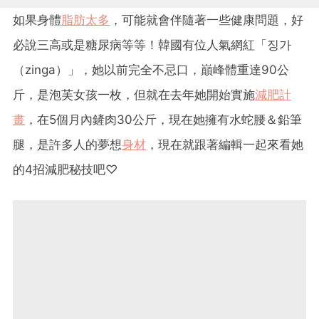
如果身體
脂肪太多
，可能就會伴隨著一些健康問題，好
必說三高或是糖尿病等等！韓國有位人氣網紅「징가
（zinga）」，她以前完全不忌口，巔峰體重達90公
斤，是泡芙女孩一枚，但就在去年她開始實施
減肥計
畫
，在5個月內鏟肉30公斤，現在她擁有水蛇腰＆鉛筆
腿，是許多人的夢想
身材
，現在就跟著編輯一起來看她
的4招減肥秘技吧♡