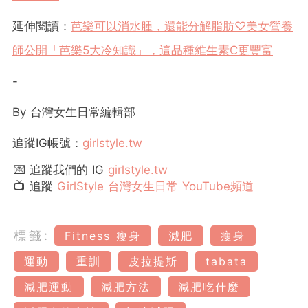
延伸閱讀：
芭樂可以消水腫，還能分解脂肪♡美女營養
師公開「芭樂5大冷知識」，這品種維生素C更豐富
-
By 台灣女生日常編輯部
追蹤
IG
帳號：
girlstyle.tw
💌 追蹤我們的 IG
girlstyle.tw
📺 追蹤
GirlStyle 台灣女生日常 YouTube頻道
標籤:
Fitness 瘦身
減肥
瘦身
運動
重訓
皮拉提斯
tabata
減肥運動
減肥方法
減肥吃什麼