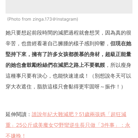
Photo from zinga.173＠Instagram
她只要想起前段時間的減肥過程就會想哭，因為真的很
辛苦，也曾經看著自己臃腫的樣子感到抑鬱，
但現在她
堅持下來，擁有了許多女孩都羨慕的身材，超級正能量
的她也會鼓勵粉絲們在減肥之路上不要氣餒
，所以瘦身
這種事只要有決心，也能快速達成！（別想說冬天可以
穿大衣遮住，脂肪這樣只會黏得更牢固呀～振作！）
延伸閱讀：
誰說年紀大難減肥？51歲兩孩媽「超狂減
重」25公斤成美魔女♡野蠻逆生長只做「3件事」：永
不嫌晚！