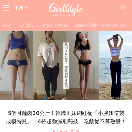
TW
主頁
HOT 新訊
Trendy 人氣熱話
Beauty 美妝
Fashion 時尚
5個月鏟肉30公斤！韓國正妹網紅從「小胖妞逆襲
成模特兒」，4招超強減肥秘技：吃飯從不算熱量！
Fitness 瘦身