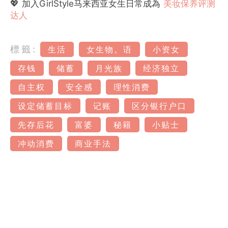
💖 加入GirlStyle马来西亚女生日常成為
美妆保养评测
达人
標籤:
生活
女生物。语
小资女
存钱
储蓄
月光族
经济独立
自主权
安全感
理性消费
设定储蓄目标
记账
区分银行户口
先存后花
富婆
秘籍
小贴士
冲动消费
商业手法