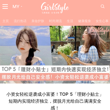
MY
主页
流行热话
美妆护肤
时尚潮流
生活
健康瘦身
女生心事
小资女轻松逆袭成小富婆！TOP 5「理财小贴士」
短期内实现经济独立，摆脱月光给自己满满安全
感！