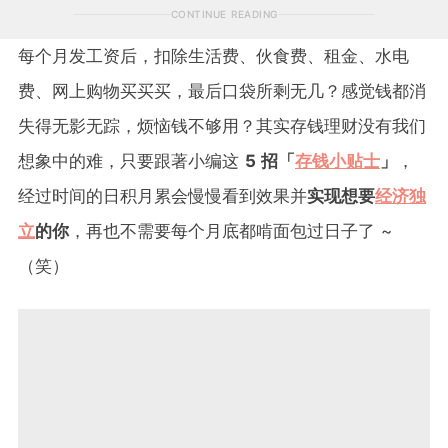
CONTINUE READING
每个月发工资后，扣除生活费、伙食费、租金、水电
费、网上购物买买买，最后口袋所剩无几？感觉钱都消
失得无影无踪，烦恼钱不够用？其实存钱理财没有我们
想象中的难，只要跟著小编这
5 招「
存钱小贴士
」
，
经过时间的日积月累会慢慢看到效果并
实现想要
经济独
立
的你
，再也不需要每个月底都啃面包过日子了 ~
（笑）