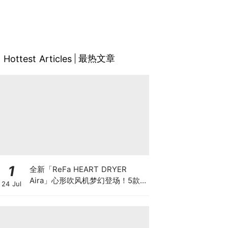
最热文章
Hottest Articles
1
全新「ReFa HEART DRYER
Aira」心形吹风机梦幻登场！5款
24 Jul
马卡龙色+发光心形灯效引爆少女
心💗