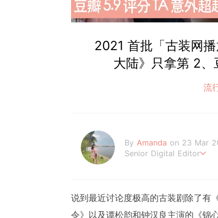
2021 首批「古装网
大陆》只拿第 2、豆
流
By
Amanda
on 23 Mar 2
Senior Digital Editor
Amanda Loh 是一
经常为平台撰写明星热话、美
le MY ，让读者们不管
说到最近讨论度极高的古装剧除了有《
己！
令》以及谭松韵和钟汉良主演的《锦