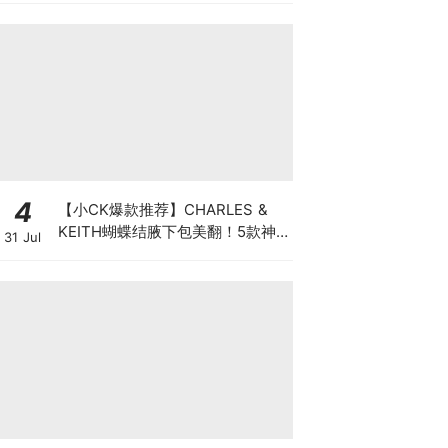
超敬业！
4
【小CK爆款推荐】CHARLES &
KEITH蝴蝶结腋下包美翻！5款神
31 Jul
仙配色，金裕贞都超爱背～