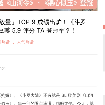
播放量」TOP 9 成绩出炉！《斗罗
瓣 5.9 评分 TA 登冠军？！
行热话
人气热话
021
位累积6年经验的在线平台编辑。她擅长抓住读者的阅读喜好，
妆和时尚等类型文章皆收获热烈反响。她通过 GirlSty
何时何地都能掌握最新的资讯，让女性成为更好更潮的自
赘婿》、《斗罗大陆》还有就是 BL 耽美剧《山河
心似玉》。每一部的看点满满，精彩绝伦。今天，就