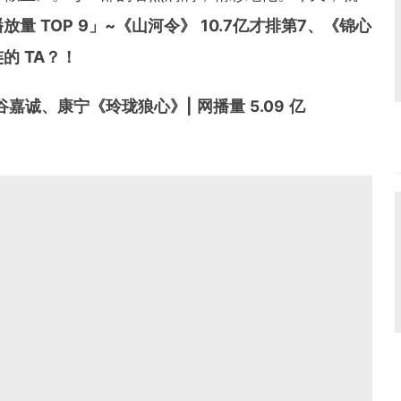
放量 TOP 9」~《山河令》 10.7亿才排第7、《锦心
的 TA？！
 谷嘉诚、康宁《玲珑狼心》| 网播量 5.09 亿