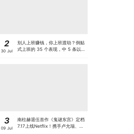
2
别人上班赚钱，你上班渡劫？倒贴
式上班的 35 个表现，中 5 条以上
30 Jul
纯纯大冤种！
3
南柱赫退伍首作《鬼谜东宫》定档
7.17上线Netflix！携手卢允瑞、曹
09 Jul
承佑破深宫诅咒，高动作戏被大赞