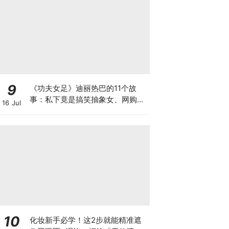
9
《功夫女足》迪丽热巴的11个故
事：私下竟是搞笑抽象女、网购化
16 Jul
名太羞耻？
10
化妆新手必学！这2步就能精准遮