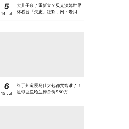
5
大儿子废了重新立？贝克汉姆世界
杯看台「失态」狂欢，网：老贝恨
14 Jul
不得贝林厄姆是他亲儿子！
6
终于知道爱马仕大包都卖给谁了！
足球巨星哈兰德总价$50万
15 Jul
Hermes收藏盘点：周薪能买50颗
Birkin，却把几十万名包当训练
袋？