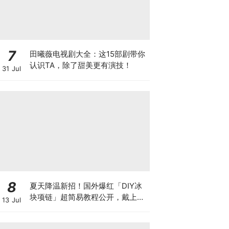
7
田曦薇电视剧大全：这15部剧带你
认识TA，除了甜美更有演技！
31 Jul
8
夏天降温新招！国外爆红「DIY冰
块项链」超简易教程公开，戴上瞬
13 Jul
间自带冷气 ❄️ 只怕天气热一出门
就融化啦~