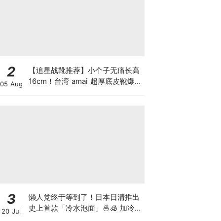
2
【追星战靴推荐】小个子无痛长高
16cm！台湾 amai 超厚底皮靴爆
05 Aug
红：演唱会看舞台不再被挡视线！
3
懒人党终于等到了！日本日清推出
史上首款「冷水泡面」🍜🧊 加冷水
20 Jul
5分钟就能吃，夏天不想开火全靠