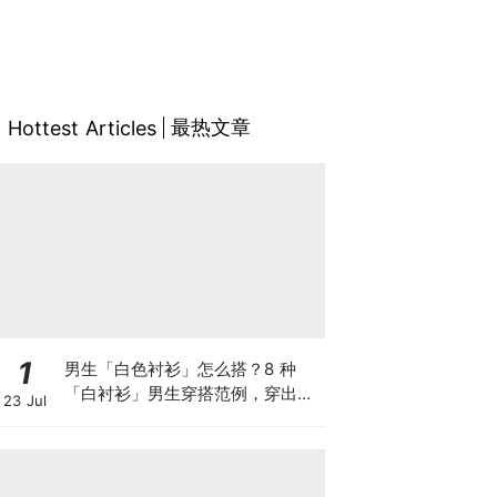
最热文章
Hottest Articles
1
男生「白色衬衫」怎么搭？8 种
「白衬衫」男生穿搭范例，穿出干
23 Jul
净清爽少年感仿佛能闻到身上的香
皂气息~