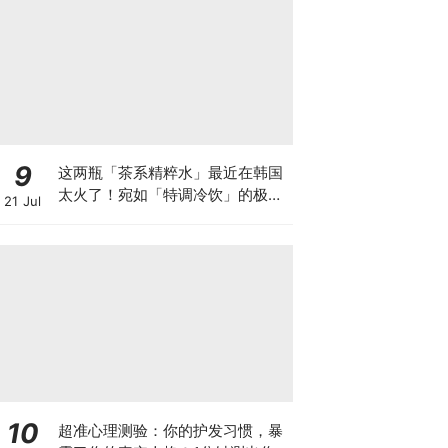
9
这两瓶「茶系精粹水」最近在韩国
太火了！宛如「特调冷饮」的极简
21 Jul
高颜值风，济州抹茶与康普茶到底
怎么选？
10
超准心理测验：你的护发习惯，暴