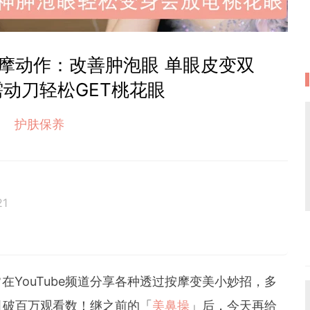
摩动作：改善肿泡眼 单眼皮变双
动刀轻松GET桃花眼
护肤保养
21
癖的處女座C編。
與美好不期而遇。
在YouTube频道分享各种透过按摩变美小妙招，多
引破百万观看数！继之前的「
美鼻操
」后，今天再给