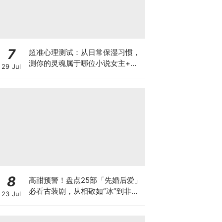
7
超准心理测试：从日常保湿习惯，
测你的灵魂属于哪位小说女主+附
29 Jul
13种女主专属保湿秘籍！
8
高甜预警！盘点25部「先婚后爱」
必看古装剧，从相敬如“冰”到非你
23 Jul
不可～