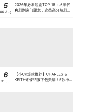
5
2026年必看短剧TOP 15：从年代
爽剧到豪门甜宠，这些高分短剧你
06 Aug
绝对不能错过！
6
【小CK爆款推荐】CHARLES &
KEITH蝴蝶结腋下包美翻！5款神
31 Jul
仙配色，金裕贞都超爱背～