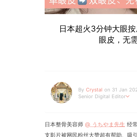
日本超火3分钟大眼按
眼皮，无需
By
Crystal
on 31 Jan 20
Senior Digital Editor
不喜歡規則式生活、沒有潔
希望妳的每個日常裡，都能
日本整骨美容师
@ うちやま先生
经常
支影片被网民粉丝大赞超有帮助、吸