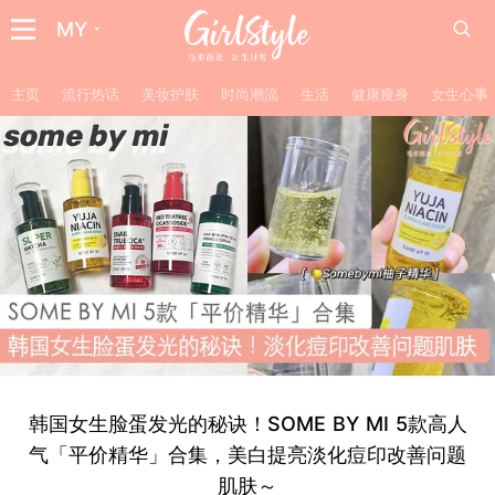
MY
主页
流行热话
美妆护肤
时尚潮流
生活
健康瘦身
女生心事
韩国女生脸蛋发光的秘诀！SOME BY MI 5款高人
气「平价精华」合集，美白提亮淡化痘印改善问题
肌肤～