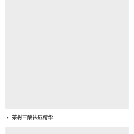
茶树三酸祛痘精华