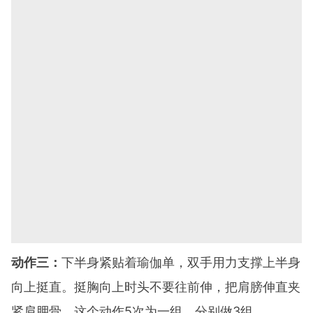
动作三：
下半身紧贴着瑜伽单，双手用力支撑上半身
向上挺直。挺胸向上时头不要往前伸，把肩膀伸直夹
紧肩胛骨。这个动作5次为一组，分别做3组。