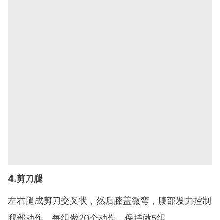
4.剪刀腿
左右腿成剪刀交叉状，然后膝盖微弯，腹部发力控制
腿部动作。每组做20个动作，保持做5组。