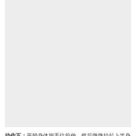
动作五：
平躺身体把手往前伸，然后微微抬起上半身