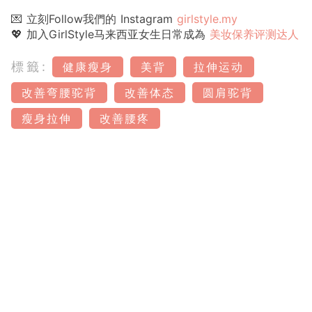
💌 立刻Follow我們的 Instagram
girlstyle.my
💖 加入GirlStyle马来西亚女生日常成為
美妆保养评测达人
標籤:
健康瘦身
美背
拉伸运动
改善弯腰驼背
改善体态
圆肩驼背
瘦身拉伸
改善腰疼