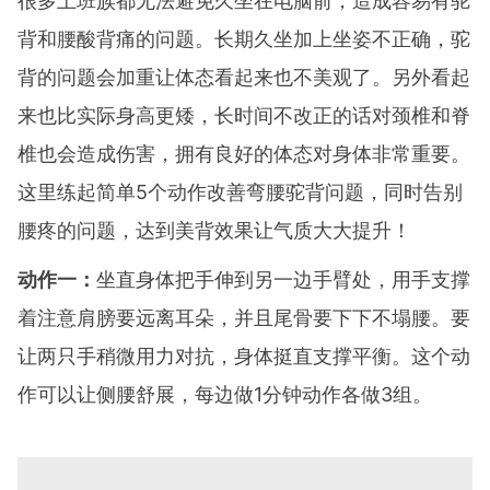
很多上班族都无法避免久坐在电脑前，造成容易有驼
背和腰酸背痛的问题。长期久坐加上坐姿不正确，驼
背的问题会加重让体态看起来也不美观了。另外看起
来也比实际身高更矮，长时间不改正的话对颈椎和脊
椎也会造成伤害，拥有良好的体态对身体非常重要。
这里练起简单5个动作改善弯腰驼背问题，同时告别
腰疼的问题，达到美背效果让气质大大提升！
动作一：
坐直身体把手伸到另一边手臂处，用手支撑
着注意肩膀要远离耳朵，并且尾骨要下下不塌腰。要
让两只手稍微用力对抗，身体挺直支撑平衡。这个动
作可以让侧腰舒展，每边做1分钟动作各做3组。