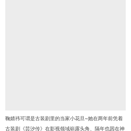
鞠婧祎可谓是古装剧里的当家小花旦~她在两年前凭着
古装剧《芸汐传》在影视领域崭露头角、隔年也因在神