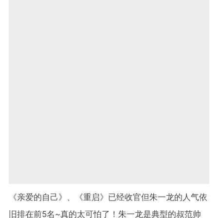
《亲爱的自己》、《重启》已经收官但朱一龙的人气依
旧排在前5名~真的太可怕了！朱一龙是典型的叔范帅