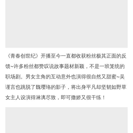
《青春创世纪》开播至今一直都收获粉丝极其正面的反
馈~许多粉丝都赞叹说故事题材新颖，不是一班笼统的
职场剧。男女主角的互动意外也演得很自然又甜蜜~吴
谨言也跳脱了魏璎珞的影子，将出身平凡却坚韧如野草
女主人设演得淋漓尽致，即可撒娇又很干练！