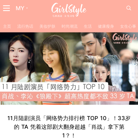
MY
主页
流行热话
美妆护肤
时尚潮流
生活
健康瘦身
女生心事
11月陆剧演员「网络势力排行榜 TOP 10」！33岁
的 TA 凭着这部剧大翻身超越「肖战」拿下第
1？！