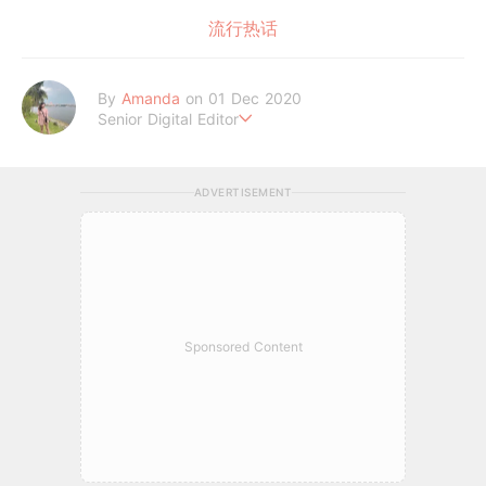
流行热话
By
Amanda
on 01 Dec 2020
Senior Digital Editor
Amanda Loh 是一位累积6年经验的在线平台编辑。她擅长抓住读
者的阅读喜好，经常为平台撰写明星热话、美妆和时尚等类型文章
ADVERTISEMENT
皆收获热烈反响。她通过 GirlStyle MY ，让读者们不管何时何地
都能掌握最新的资讯，让女性成为更好更潮的自己！
Sponsored Content