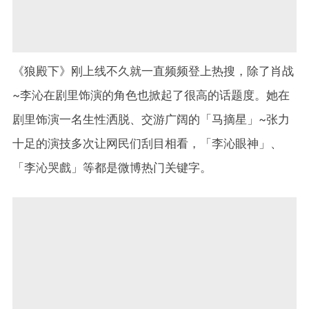
《狼殿下》刚上线不久就一直频频登上热搜，除了肖战
~李沁在剧里饰演的角色也掀起了很高的话题度。她在
剧里饰演一名生性洒脱、交游广阔的「马摘星」~张力
十足的演技多次让网民们刮目相看，「李沁眼神」、
「李沁哭戲」等都是微博热门关键字。