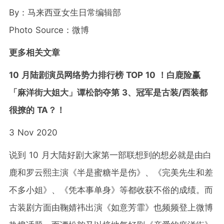
By：马来西亚女生日常编辑部
Photo Source：微博
更多相关文章
10 月陆剧演员网络势力排行榜 TOP 10 ！白鹿险赢
「麻洋街大姐大」谭松韵夺第 3、冠军是古装/西装都
很撩的 TA？！
3 Nov 2020
说到 10 月大陆好剧大家第一部联想到的想必就是由白
鹿和罗云熙主演《半是蜜糖半是伤》、《完美先生和差
不多小姐》、《凭本事单身》等都收获不俗的成绩。而
古装剧方面由鞠婧祎出演《如意芳霏》也频频登上微博