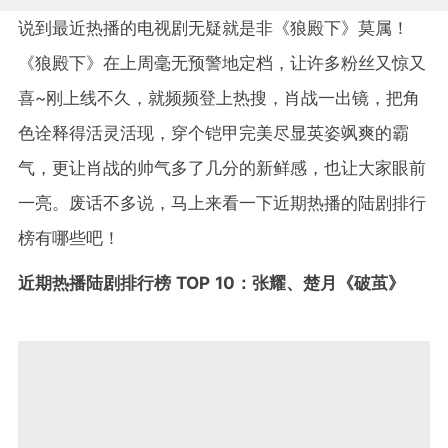
说到最近热播的电视剧无疑就是非《狼殿下》莫属！
《狼殿下》在上周毫无预警地定档，让许多粉丝又惊又
喜~刚上线不久，就频频登上热搜，肖战一出镜，把角
色诠释得活灵活现，穿个铠甲完美尽显英姿飒爽的霸
气，更让肖战的帅气多了几分的新鲜感，也让大家眼前
一亮。废话不多说，马上来看一下近期热播的陆剧排行
榜有哪些吧！
近期热播陆剧排行榜 TOP 10：张耀、楚月《破茧》