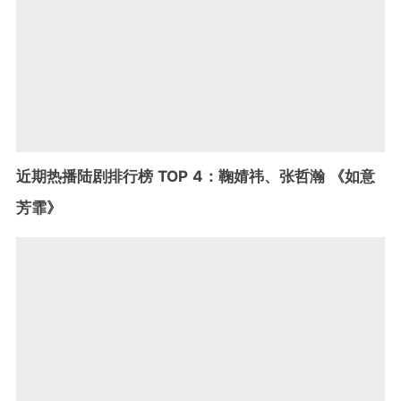
近期热播陆剧排行榜 TOP 4：鞠婧祎、张哲瀚 《如意
芳霏》