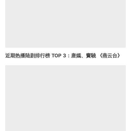
近期热播陆剧排行榜 TOP 3：唐嫣、竇驍 《燕云台》