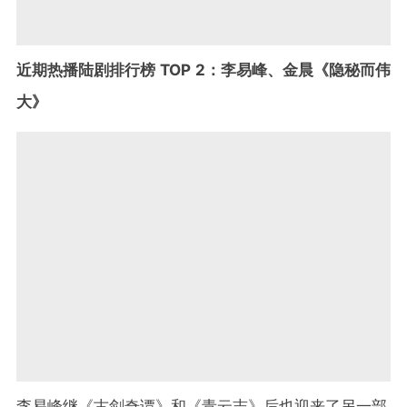
近期热播陆剧排行榜 TOP 2：李易峰、金晨《隐秘而伟
大》
李易峰继《古剑奇谭》和《青云志》后也迎来了另一部