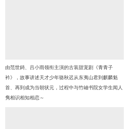
由范世錡、吕小雨领衔主演的古装甜宠剧《青青子
衿》，故事讲述天才少年骆秋迟从东夷山君到麒麟魁
首、再到成为当朝状元，过程中与竹岫书院女学生闻人
隽相识相知相恋～