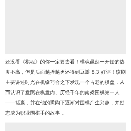
还没看《棋魂》的你一定要去看！棋魂虽然一开始的热
度不高，但是后面越挫越勇还得到豆瓣 8.3 好评！该剧
主要讲述时光在机缘巧合之下发现一个古老的棋盘，从
而认识了盘踞在棋盘内、历经千年的南梁围棋第一人
——褚嬴，并在他的熏陶下逐渐对围棋产生兴趣，并励
志成为职业围棋手的故事 。