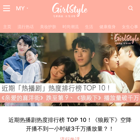
MY
主页
流行热话
美妆护肤
时尚潮流
生活
健康瘦身
女生心事
近期热播剧热度排行榜 TOP 10！《狼殿下》空降
开播不到一小时破3千万播放量？！
流行热话