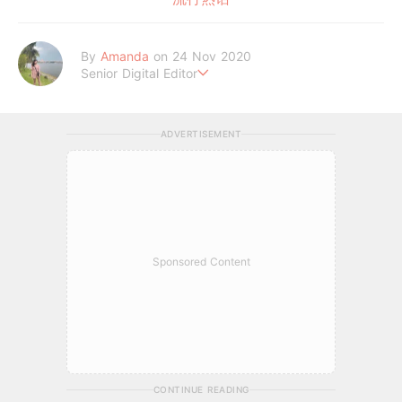
By
Amanda
on 24 Nov 2020
Senior Digital Editor
Amanda Loh 是一位累积6年经验的在线平台编辑。她擅长抓住读
者的阅读喜好，经常为平台撰写明星热话、美妆和时尚等类型文章
ADVERTISEMENT
皆收获热烈反响。她通过 GirlStyle MY ，让读者们不管何时何地
都能掌握最新的资讯，让女性成为更好更潮的自己！
Sponsored Content
CONTINUE READING