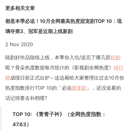
更多相关文章
都是本季必追！10月全网最高热度甜宠剧TOP 10：琉
璃夺第3、冠军是近期上线新剧
2 Nov 2020
陆剧好作品陆续上线，本季你入坑/追完了哪几部
好剧
呢？骨朵热度数据每月统计的《影视剧全网热度》
排行
榜
成绩日前正式出炉～这边厢给大家整理出过去10月份
热度指数排行TOP 10的「必追
甜宠剧
」，还没追看的
话记得要去补档喽?
TOP 10: 《青青子衿》（全网热度指数：
47.63）