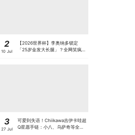
2
【2026世界杯】李奥纳多锁定
「25岁金发大长腿」？全网笑疯：
10 Jul
坏消息，对方是哈兰德！
3
可爱到失语！Chiikawa吉伊卡哇超
Q星愿手链：小八、乌萨奇等全员
27 Jul
到齐～