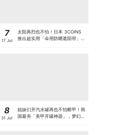
7
太阳再烈也不怕！日本 3COINS
推出超实用「伞用防晒遮阳帘」，
17 Jul
雨伞秒变「移动式防晒轿子」给你
满满安全感~
8
姐妹们开汽水罐再也不怕断甲！韩
国最夯「美甲开罐神器」，梦幻高
31 Jul
颜值兔子、爱心挂件太懂女生心！
✨