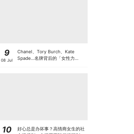
9
Chanel、Tory Burch、Kate
Spade...名牌背后的「女性力
08 Jul
量」！带你了解这些「女性创业」
故事，她们用勇气和野心书写品牌
传奇~
10
好心总是办坏事？高情商女生的社