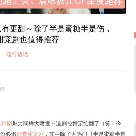
只有更甜～除了半是蜜糖半是伤，
甜宠剧也值得推荐
流行热话
20
癖的處女座C編。
與美好不期而遇。
年好剧
魅力同样大喷发～追剧控肯定忙翻了（笑）今
月份必追
好看甜宠剧
，其中除了大热门《半是蜜糖半是