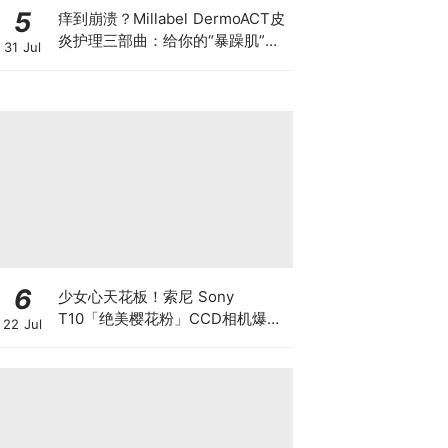
5
痒到崩溃？Millabel DermoACT皮
炎护理三部曲：给你的“暴躁肌”戴
31 Jul
上“金钟罩”！
6
少女心天花板！索尼 Sony
T10「绝美樱花粉」CCD相机爆火
22 Jul
🔥 滑盖开机仪式感满分、复古氛围
感拍照超绝！