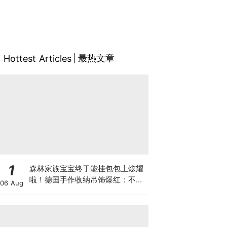
最热文章
Hottest Articles
1
森林家族宝宝终于能挂包包上炫耀
啦！德国手作收纳吊饰爆红：不伤
06 Aug
植绒公仔、金银双色 + 星星珍珠吊
坠设计！