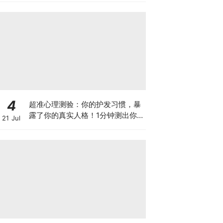
4
超准心理测验：你的护发习惯，暴
露了你的真实人格！1分钟测出你
21 Jul
是哪种隐藏人格！