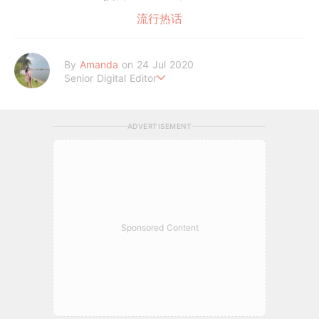
流行热话
By
Amanda
on 24 Jul 2020
Senior Digital Editor
Amanda Loh 是一位累积6年经验的在线平台编辑。她擅长抓住读
者的阅读喜好，经常为平台撰写明星热话、美妆和时尚等类型文章
ADVERTISEMENT
皆收获热烈反响。她通过 GirlStyle MY ，让读者们不管何时何地
都能掌握最新的资讯，让女性成为更好更潮的自己！
Sponsored Content