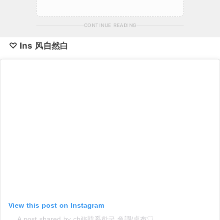
CONTINUE READING
♡ Ins 风自然白
View this post on Instagram
A post shared by chillᶜ韓系한국 色調/桌布♡