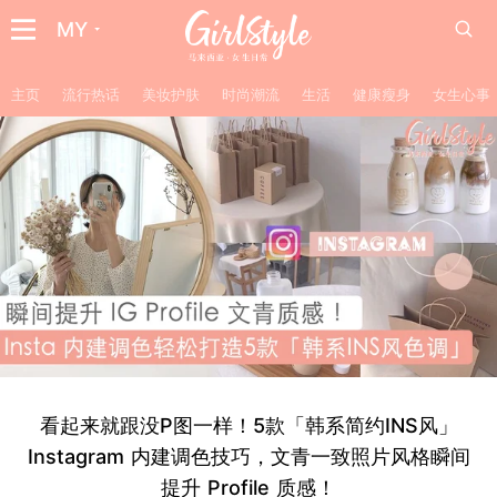
MY
主页
流行热话
美妆护肤
时尚潮流
生活
健康瘦身
女生心事
看起来就跟没P图一样！5款「韩系简约INS风」
Instagram 内建调色技巧，文青一致照片风格瞬间
提升 Profile 质感！