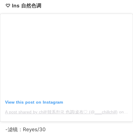
♡ Ins 自然色调
View this post on Instagram
A post shared by chillᶜ韓系한국 色調/桌布♡ (@___chillchill)
on
Jan
-滤镜：Reyes/30