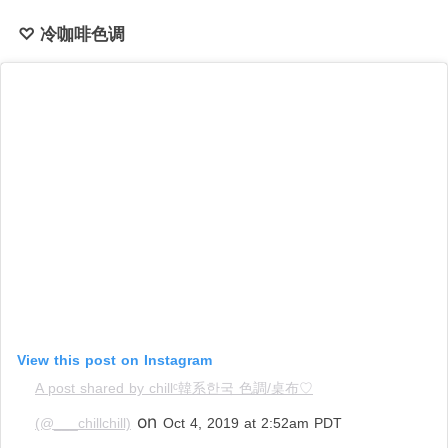
♡ 冷咖啡色调
View this post on Instagram
A post shared by chillᶜ韓系한국 色調/桌布♡
on
(@___chillchill)
Oct 4, 2019 at 2:52am PDT