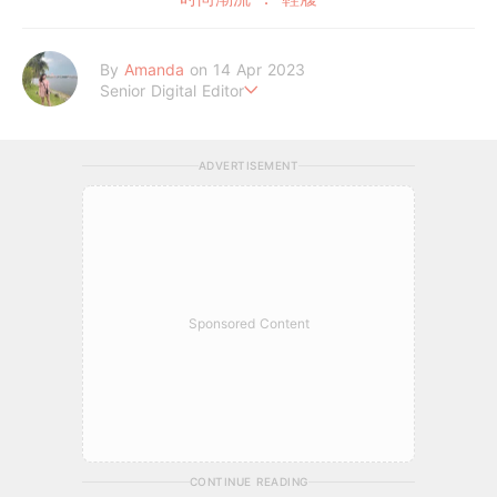
By
Amanda
on 14 Apr 2023
Senior Digital Editor
Amanda Loh 是一位累积6年经验的在线平台编辑。她擅长抓住读
者的阅读喜好，经常为平台撰写明星热话、美妆和时尚等类型文章
ADVERTISEMENT
皆收获热烈反响。她通过 GirlStyle MY ，让读者们不管何时何地
都能掌握最新的资讯，让女性成为更好更潮的自己！
Sponsored Content
CONTINUE READING