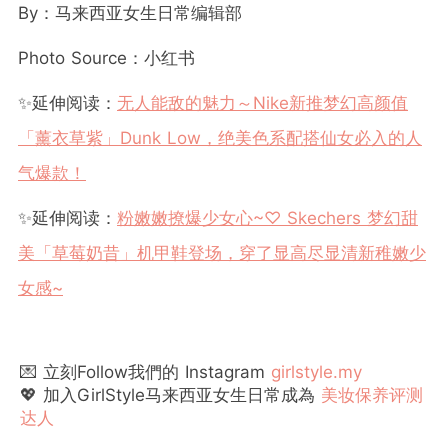
By
：马来西亚女生日常编辑部
Photo Source
：小红书
✨延伸阅读：
无人能敌的魅力～Nike新推梦幻高颜值
「薰衣草紫」Dunk Low，绝美色系配搭仙女必入的人
气爆款！
✨延伸阅读：
粉嫩嫩撩爆少女心~♡ Skechers 梦幻甜
美「草莓奶昔」机甲鞋登场，穿了显高尽显清新稚嫩少
女感~
💌 立刻Follow我們的 Instagram
girlstyle.my
💖 加入GirlStyle马来西亚女生日常成為
美妆保养评测
达人