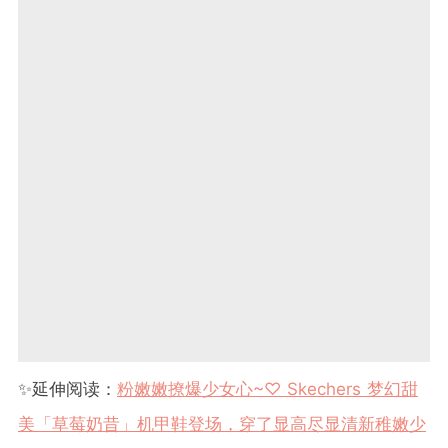
✨延伸阅读：
粉嫩嫩撩爆少女心~♡ Skechers 梦幻甜
美「草莓奶昔」机甲鞋登场，穿了显高尽显清新稚嫩少