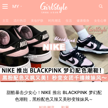
MY
主页
流行热话
美妆护肤
时尚潮流
生活
健康瘦身
女生心事
甜酷暴击少女心！NIKE 推出 BLACKPINK 梦幻配
色潮鞋，黑粉配色又辣又美秒变辣妹风～
时尚潮流
鞋履