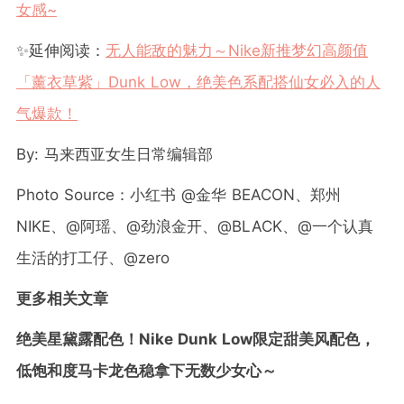
女感~
✨延伸阅读：
无人能敌的魅力～Nike新推梦幻高颜值
「薰衣草紫」Dunk Low，绝美色系配搭仙女必入的人
气爆款！
By: 马来西亚女生日常编辑部
Photo Source：小红书 @金华 BEACON、郑州
NIKE、@阿瑶、@劲浪金开、@BLACK、@一个认真
生活的打工仔、@zero
更多相关文章
绝美星黛露配色！Nike Dunk Low限定甜美风配色，
低饱和度马卡龙色稳拿下无数少女心～