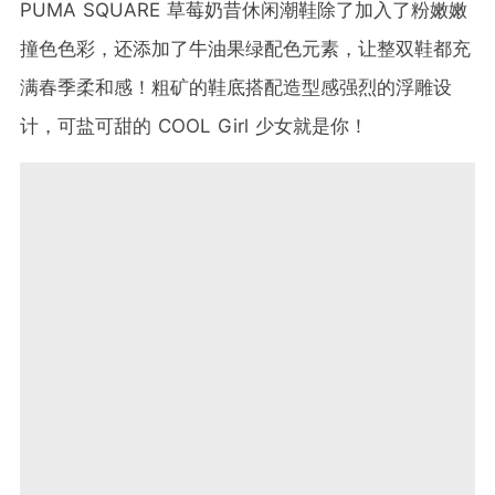
PUMA SQUARE 草莓奶昔休闲潮鞋除了加入了粉嫩嫩
撞色色彩，还添加了牛油果绿配色元素，让整双鞋都充
满春季柔和感！粗矿的鞋底搭配造型感强烈的浮雕设
计，可盐可甜的 COOL Girl 少女就是你！