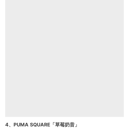
4、PUMA SQUARE「草莓奶昔」