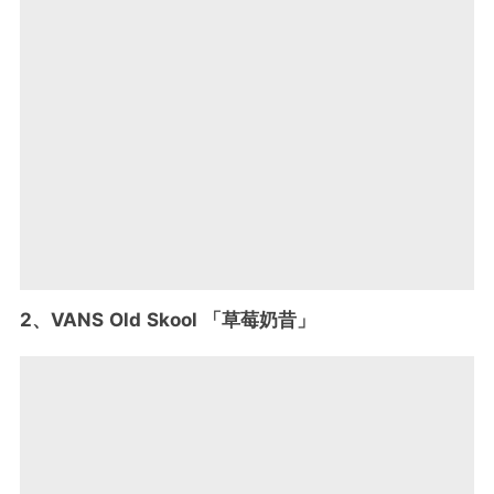
2、VANS Old Skool 「草莓奶昔」