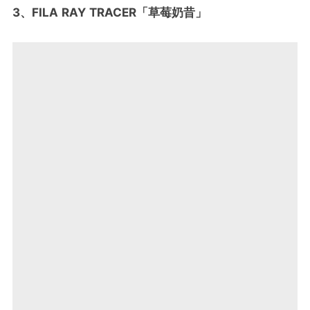
3、FILA RAY TRACER「草莓奶昔」