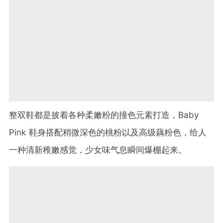
整双鞋都是披着各种柔嫩粉的撞色元素打造，Baby
Pink 鞋身搭配稍微深色的桃粉以及高级藕粉色，给人
一种清新稚嫩感觉，少女味气息瞬间爆棚起来。