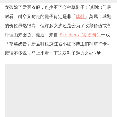
女孩除了爱买衣服，也少不了会种草鞋子！说到出门最
耐看、耐穿又耐走的鞋子肯定是非「
球鞋
」莫属！球鞋
的价位虽然很高，但许多女孩还是会为了收藏价值或各
种理由来囤货。最近，来自
Skechers（斯凯奇）
一双
「草莓奶昔」新品鞋也疯狂被小红书博主们种草打卡~
废话不多说，马上来看一下这双鞋子魅力之处~❤️