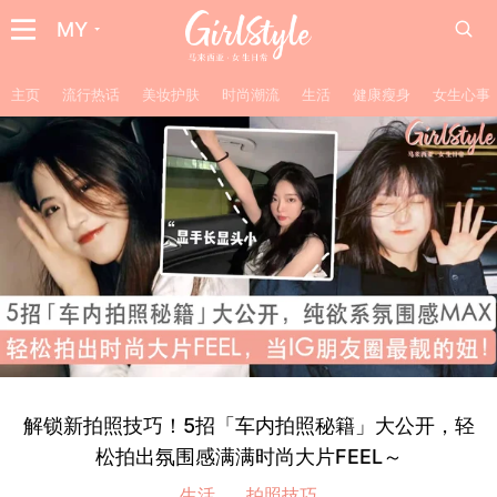
MY
主页
流行热话
美妆护肤
时尚潮流
生活
健康瘦身
女生心事
解锁新拍照技巧！5招「车内拍照秘籍」大公开，轻
松拍出氛围感满满时尚大片FEEL～
生活
拍照技巧