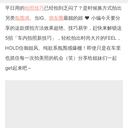
平日用的
拍照技巧
已经拍到乏闷了？是时候换方式拍出
另类
氛围感
、当IG、
朋友圈
最靓的妞 ♥ 小编今天要分
享的这款摆拍方法效果超绝、技巧易学，赶快来解锁这
5招「车内拍照新技巧」，轻松拍出时尚大片的FEEL，
HOLD住御姐风、纯欲系氛围感爆棚！即使只是在车里
也抓住每一次拍美照的机会（笑）分享给姐妹们一起
get起来吧～