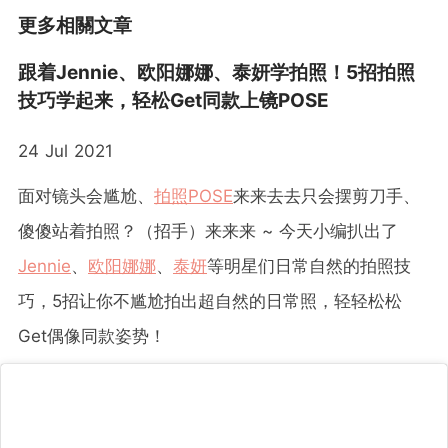
更多相關文章
跟着Jennie、欧阳娜娜、泰妍学拍照！5招拍照
技巧学起来，轻松Get同款上镜POSE
24 Jul 2021
面对镜头会尴尬、
拍照POSE
来来去去只会摆剪刀手、
傻傻站着拍照？（招手）来来来 ~ 今天小编扒出了
Jennie
、
欧阳娜娜
、
泰妍
等明星们日常自然的拍照技
巧，5招让你不尴尬拍出超自然的日常照，轻轻松松
Get偶像同款姿势！