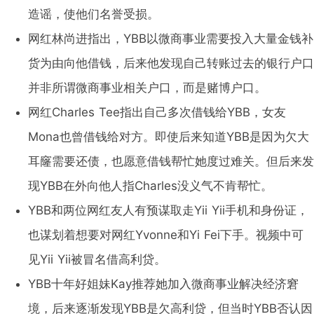
造谣，使他们名誉受损。
网红林尚进指出，YBB以微商事业需要投入大量金钱补
货为由向他借钱，后来他发现自己转账过去的银行户口
并非所谓微商事业相关户口，而是赌博户口。
网红Charles Tee指出自己多次借钱给YBB，女友
Mona也曾借钱给对方。即使后来知道YBB是因为欠大
耳窿需要还债，也愿意借钱帮忙她度过难关。但后来发
现YBB在外向他人指Charles没义气不肯帮忙。
YBB和两位网红友人有预谋取走Yii Yii手机和身份证，
也谋划着想要对网红Yvonne和Yi Fei下手。视频中可
见Yii Yii被冒名借高利贷。
YBB十年好姐妹Kay推荐她加入微商事业解决经济窘
境，后来逐渐发现YBB是欠高利贷，但当时YBB否认因