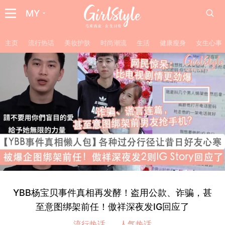
MY
主页
流行热话
美妆护肤
时尚潮流
生活
健康瘦身
女生心事
YBB杨宝贝事件真相再发酵！盗用公款、诈骗，甚
至意图绑架前任！傲祥深夜发IG回应了
流行热话
人气热话