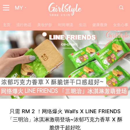
MY
主页
流行热话
美妆护肤
时尚潮流
生活
健康瘦身
女生心事
只需 RM 2 ！网络爆火 Wall’s X LINE FRIENDS
「三明治」冰淇淋激萌登场~浓郁巧克力香草 X 酥
脆饼干超好吃