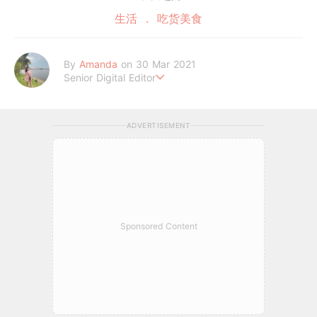
生活
吃货美食
By
Amanda
on 30 Mar 2021
Senior Digital Editor
Amanda Loh 是一位累积6年经验的在线平台编辑。她擅长抓住读
者的阅读喜好，经常为平台撰写明星热话、美妆和时尚等类型文章
ADVERTISEMENT
皆收获热烈反响。她通过 GirlStyle MY ，让读者们不管何时何地
都能掌握最新的资讯，让女性成为更好更潮的自己！
Sponsored Content