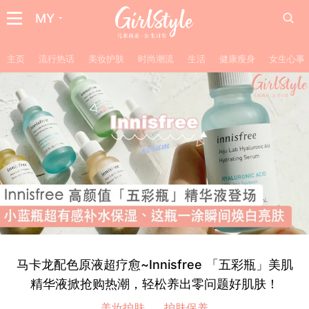
MY
主页
流行热话
美妆护肤
时尚潮流
生活
健康瘦身
女生心事
马卡龙配色原液超疗愈~Innisfree 「五彩瓶」美肌
精华液掀抢购热潮，轻松养出零问题好肌肤！
美妆护肤
护肤保养