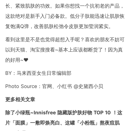
长、紧致肌肤的功效。如果你想找一个抗初老的产品，
这款绝对是新手入门必备款。低分子肽能迅速让肌肤恢
复饱满Q弹，改善肌肤松弛令皮肤更加莹润紧实。
看到这里是不是也觉得超想入手呢？喜欢的朋友不妨可
以到天猫、淘宝搜搜看~基本上应该都断货了！因为真
的好用~❤️
BY：马来西亚女生日常编辑部
Photo Source：官网、小红书 @史黛西小贝
更多相关文章
除了小绿瓶~Innisfree 隐藏版护肤好物 TOP 10 ！这
片「面膜」一敷即焕亮白、这罐「小粉瓶」熬夜痘肌