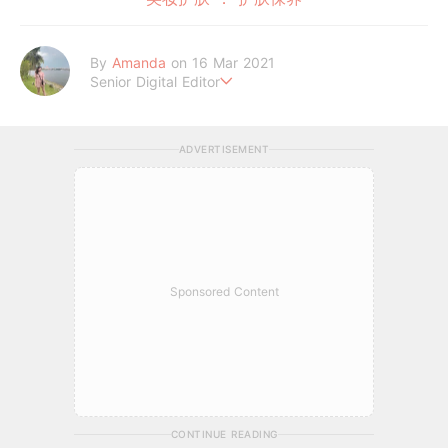
By
Amanda
on 16 Mar 2021
Senior Digital Editor
Amanda Loh 是一位累积6年经验的在线平台编辑。她擅长抓住读
者的阅读喜好，经常为平台撰写明星热话、美妆和时尚等类型文章
ADVERTISEMENT
皆收获热烈反响。她通过 GirlStyle MY ，让读者们不管何时何地
都能掌握最新的资讯，让女性成为更好更潮的自己！
Sponsored Content
CONTINUE READING