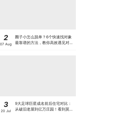
2
圈子小怎么脱单？6个快速找对象
最靠谱的方法，教你高效遇见对的
07 Aug
人！
3
9大足球巨星成名前后住宅对比：
从破旧老屋到亿万庄园！看到莫德
20 Jul
里奇的童年破屋直接泪目！