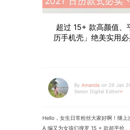
超过 15+ 款高颜值
历手机壳」绝美实用必
By
Amanda
on 29 Jan 2
Senior Digital Editor
Amanda Loh 是一
经常为平台撰写明星热话、美
le MY ，让读者们不管
Hello，女生日常粉丝大家好啊！继上
己！
A 编又为女孩们搜罗 15 + 款超平