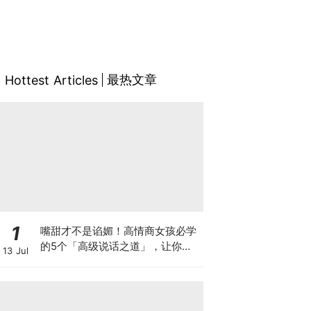
最热文章
Hottest Articles
1
嘴甜才不是谄媚！高情商女孩必学
的5个「高级说话之道」，让你事
13 Jul
半功倍.职场人际一路开挂~✨