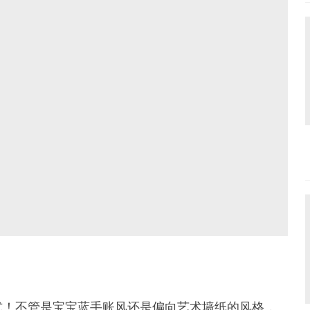
式！不管是宝宝蓝手账风还是偏向艺术墙纸的风格，