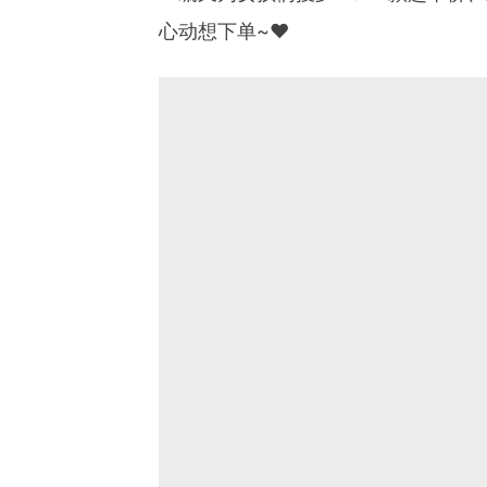
心动想下单~❤️