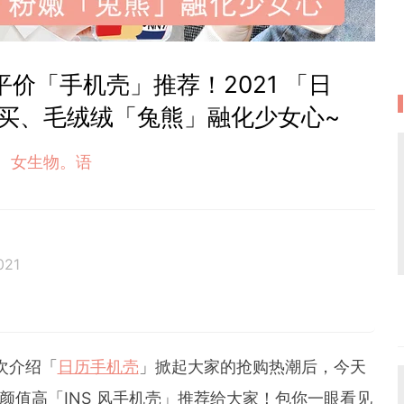
、平价「手机壳」推荐！2021 「日
买、毛绒绒「兔熊」融化少女心~
女生物。语
021
位累积6年经验的在线平台编辑。她擅长抓住读者的阅读喜好，
妆和时尚等类型文章皆收获热烈反响。她通过 GirlSty
何时何地都能掌握最新的资讯，让女性成为更好更潮的自
次介绍「
日历手机壳
」掀起大家的抢购热潮后，今天
价、颜值高「INS 风手机壳」推荐给大家！包你一眼看见