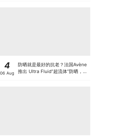
4
防晒就是最好的抗老？法国Avène
推出 Ultra Fluid“超流体”防晒，独
06 Aug
家滤剂TriAsorB™能挡“蓝光”！