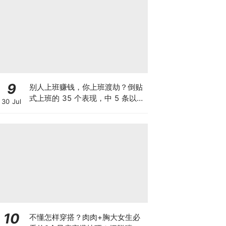
9
别人上班赚钱，你上班渡劫？倒贴
式上班的 35 个表现，中 5 条以上
30 Jul
纯纯大冤种！
10
不懂怎样穿搭？肉肉+胸大女生必