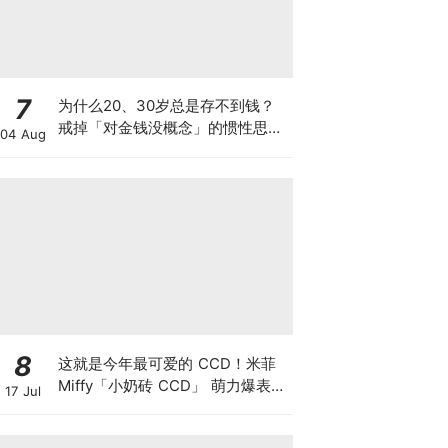
7
为什么20、30岁总是存不到钱？
戒掉「对金钱没概念」的惯性思
04 Aug
维，5招实用「理财法则」教你积
累财富！💰
8
这就是今年最可爱的 CCD！米菲
Miffy「小奶砖 CCD」 萌力爆表，
17 Jul
180度翻转屏＋内置米菲主题滤
镜，百元价位CP值超高~