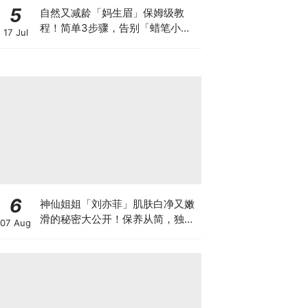
5
自然又减龄「妈生眉」保姆级教
程！简单3步骤，告别「蜡笔小新
17 Jul
粗眉毛」～
6
神仙姐姐「刘亦菲」肌肤白净又嫩
滑的秘密大公开！保养从简，独创
07 Aug
洗脸法+注重保湿才能少女感满满
～