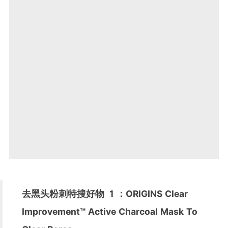
去黑头粉刺特搜好物
1
：ORIGINS Clear
Improvement™ Active Charcoal Mask To