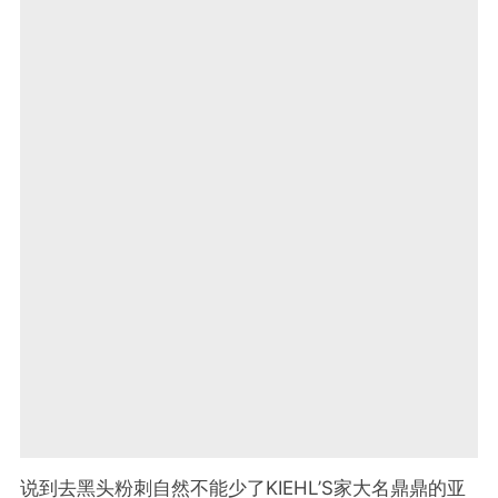
说到去黑头粉刺自然不能少了KIEHL’S家大名鼎鼎的亚