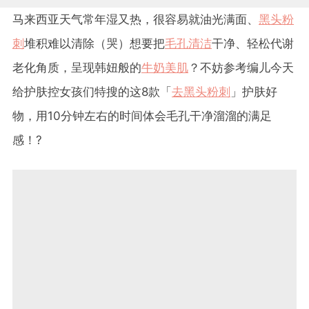
马来西亚天气常年湿又热，很容易就油光满面、
黑头粉
刺
堆积难以清除（哭）想要把
毛孔清洁
干净、轻松代谢
老化角质，呈现韩妞般的
牛奶美肌
？不妨参考编儿今天
给护肤控女孩们特搜的这8款「
去黑头粉刺
」护肤好
物，用10分钟左右的时间体会毛孔干净溜溜的满足
感！?