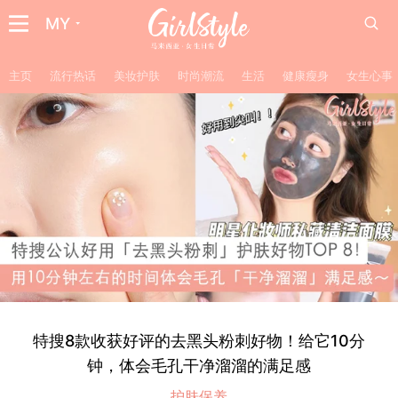
MY
主页
流行热话
美妆护肤
时尚潮流
生活
健康瘦身
女生心事
特搜8款收获好评的去黑头粉刺好物！给它10分
钟，体会毛孔干净溜溜的满足感
护肤保养