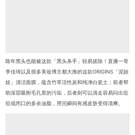
陈年黑头也能被这款「黑头杀手」轻易拔除！直播一哥
李佳琦以及很多美妆博主都大推的这款ORIGINS「泥娃
娃」清洁面膜，蕴含竹萃活性炭和纯净白瓷土；前者帮
助深层吸附毛孔里的污垢，后者则可以清走容易闷出痘
痘或闭口的多余油脂，用完瞬间有感皮肤变得清爽。