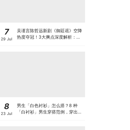
7
吴谨言陈哲远新剧《御廷谣》空降
热度夺冠！3大爽点深度解析：无
29 Jul
磨皮实景打脸“大白光”，吴姐化身
魏璎珞2.0”爽度拉满～
8
男生「白色衬衫」怎么搭？8 种
「白衬衫」男生穿搭范例，穿出干
23 Jul
净清爽少年感仿佛能闻到身上的香
皂气息~