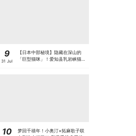
9
【日本中部秘境】隐藏在深山的
「巨型猫咪」！爱知县乳岩峡猫咪
31 Jul
洞：交通、攀登攻略与超萌剪影全
看这篇！
10
梦回千禧年！小奥汀×拓麻歌子联