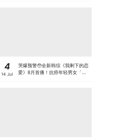
4
哭爆预警🥹全新韩综《我剩下的恋
爱》8月首播！抗癌年轻男女「有
14 Jul
限时间里寻爱」，首期录制就让
MC李世荣落泪？