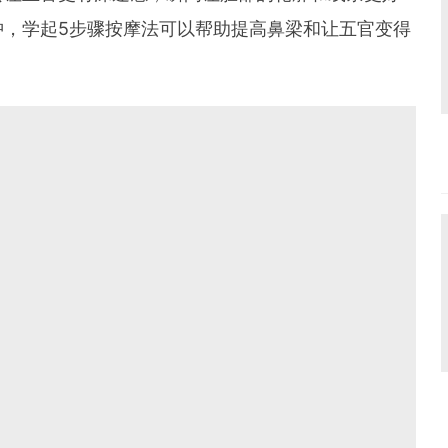
肿，学起5步骤按摩法可以帮助提高鼻梁和让五官变得