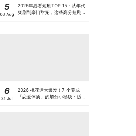
5
2026年必看短剧TOP 15：从年代
爽剧到豪门甜宠，这些高分短剧你
06 Aug
绝对不能错过！
6
2026 桃花运大爆发！7 个养成
「恋爱体质」的加分小秘诀：适度
31 Jul
的「反差萌」更让人想靠近~