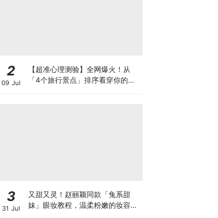
2
【超准心理测验】全网爆火！从
「4个旅行景点」排序看穿你的真
09 Jul
实性格、当下现状与隐藏恋爱观！
3
又甜又灵！赵丽颖同款「兔系甜
妹」眼妆教程，温柔粉嫩的妆容轻
31 Jul
松打造出少女甜美感～