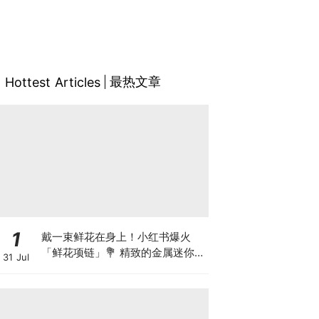
最热文章
Hottest Articles
1
戴一束鲜花在身上！小红书爆火
「鲜花项链」💐 精致的金属迷你花
31 Jul
束设计，每天自由更换鲜花~