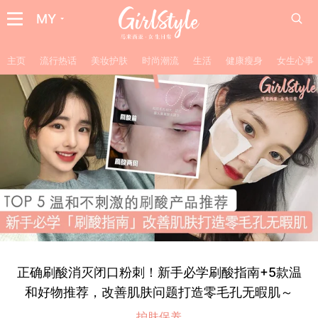
MY
主页
流行热话
美妆护肤
时尚潮流
生活
健康瘦身
女生心事
正确刷酸消灭闭口粉刺！新手必学刷酸指南+5款温
和好物推荐，改善肌肤问题打造零毛孔无暇肌～
护肤保养