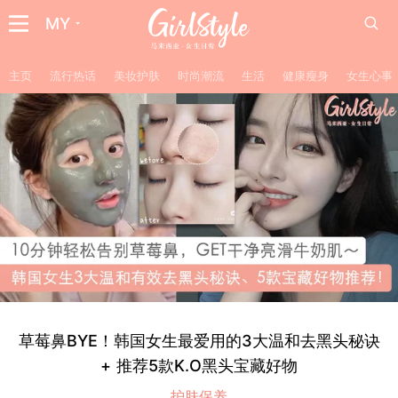
MY
主页
流行热话
美妆护肤
时尚潮流
生活
健康瘦身
女生心事
草莓鼻BYE！韩国女生最爱用的3大温和去黑头秘诀
+ 推荐5款K.O黑头宝藏好物
护肤保养