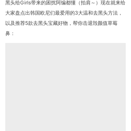
黑头给Girls带来的困扰阿编都懂（拍肩～）现在就来给
大家盘点出韩国欧尼们最爱用的3大温和去黑头方法，
以及推荐5款去黑头宝藏好物，帮你击退毁颜值草莓
鼻：