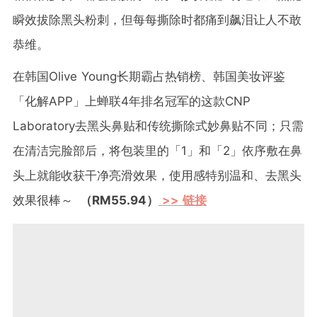
瞬效拔除黑头粉刺，但每每撕除时都痛到飙泪让人不敢
恭维。
在韩国Olive Young长期霸占热销榜、韩国美妆评鉴
「化解APP」上蝉联4年排名冠军的这款CNP
Laboratory去黑头鼻贴和传统撕除式妙鼻贴不同；只需
在清洁完脸部后，将包装里的「1」和「2」依序敷在鼻
头上就能收获干净亮滑效果，使用感特别温和、去黑头
效果很棒～
（RM55.94）
>> 链接