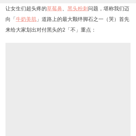
让女生们超头疼的
草莓鼻
、
黑头粉刺
问题，堪称我们迈
向「
牛奶美肌
」道路上的最大颗绊脚石之一（哭）首先
来给大家划出对付黑头的2「不」重点：