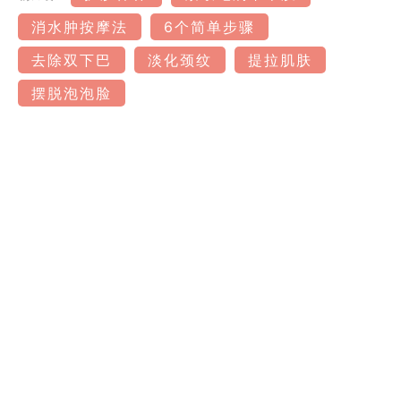
消水肿按摩法
6个简单步骤
去除双下巴
淡化颈纹
提拉肌肤
摆脱泡泡脸