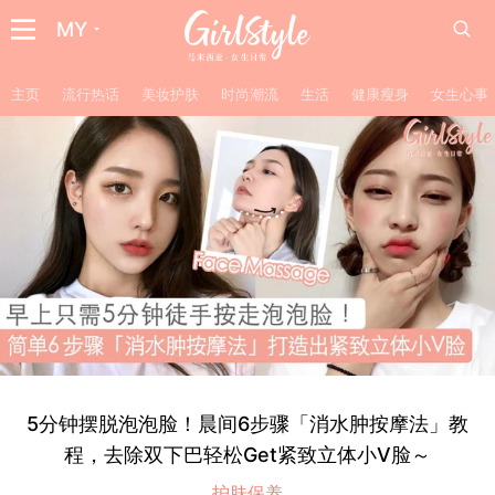
MY
主页
流行热话
美妆护肤
时尚潮流
生活
健康瘦身
女生心事
5分钟摆脱泡泡脸！晨间6步骤「消水肿按摩法」教
程，去除双下巴轻松Get紧致立体小V脸～
护肤保养