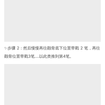
✨步骤 2：然后慢慢再往颧骨底下位置带戳 2 笔，再往
颧骨位置带戳3笔….以此类推到第4笔。