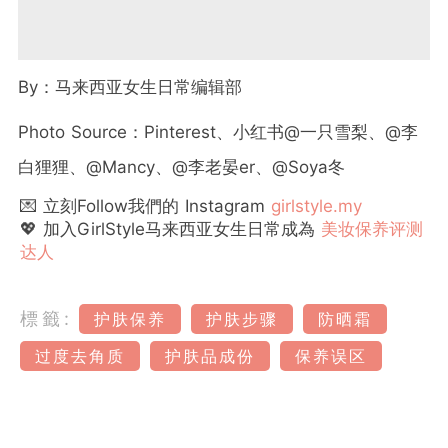
By：马来西亚女生日常编辑部
Photo Source：Pinterest、小红书@一只雪梨、@李
白狸狸、@Mancy、@李老晏er、@Soya冬
💌 立刻Follow我們的 Instagram
girlstyle.my
💖 加入GirlStyle马来西亚女生日常成為
美妆保养评测
达人
標籤:
护肤保养
护肤步骤
防晒霜
过度去角质
护肤品成份
保养误区