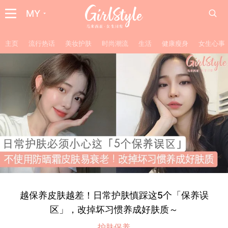
MY
主页
流行热话
美妆护肤
时尚潮流
生活
健康瘦身
女生心事
越保养皮肤越差！日常护肤慎踩这5个「保养误
区」，改掉坏习惯养成好肤质～
护肤保养