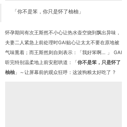
「你不是笨，你只是怀了柚柚」
怀孕期间有次王斯然不小心让热水壶空烧到飘出异味，
夫妻二人紧急上前处理时GAI贴心让太太不要在原地被
气味熏着；而王斯然则自则表示：「我好笨啊… 」 GAI
听完特别温柔地上前安慰哄道：「
你不是笨，只是怀了
柚柚
」～让屏幕前的观众狂呼：这波狗粮太好吃了 ?