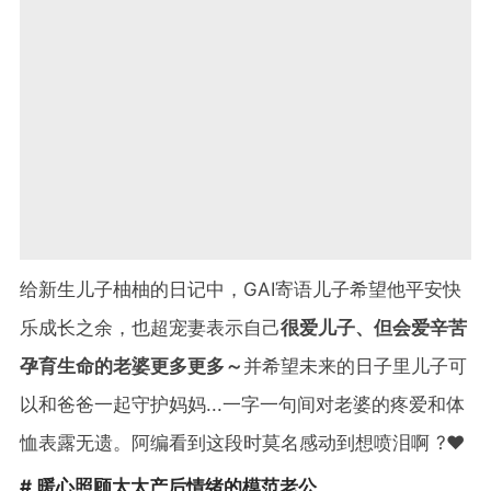
给新生儿子柚柚的日记中，GAI寄语儿子希望他平安快
乐成长之余，也超宠妻表示自己
很爱儿子、但会爱辛苦
孕育生命的老婆更多更多～
并希望未来的日子里儿子可
以和爸爸一起守护妈妈...一字一句间对老婆的疼爱和体
恤表露无遗。阿编看到这段时莫名感动到想喷泪啊 ?❤️
# 暖心照顾太太产后情绪的模范老公