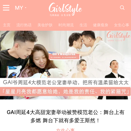
MY
主页
流行热话
美妆护肤
时尚潮流
生活
健康瘦身
女生心事
GAI周延4大高甜宠妻举动被赞模范老公：舞台上有
多燃 舞台下就有多爱王斯然！
女生心事