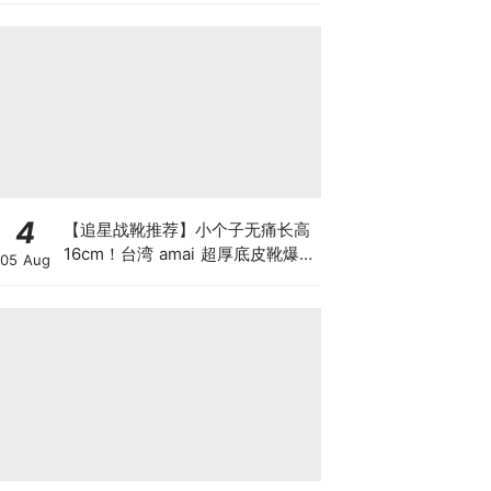
✨
4
【追星战靴推荐】小个子无痛长高
16cm！台湾 amai 超厚底皮靴爆
05 Aug
红：演唱会看舞台不再被挡视线！