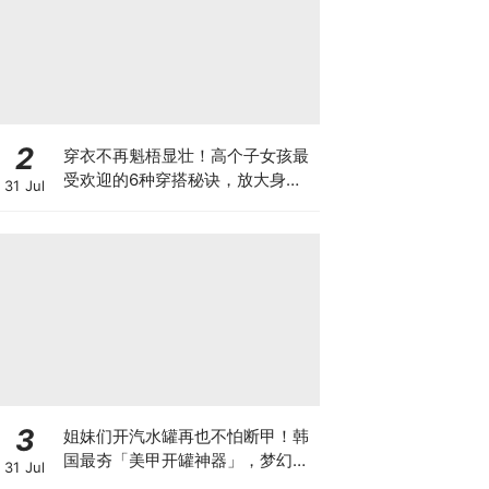
2
穿衣不再魁梧显壮！高个子女孩最
受欢迎的6种穿搭秘诀，放大身高
31 Jul
优点+让腿看起来更长~
3
姐妹们开汽水罐再也不怕断甲！韩
国最夯「美甲开罐神器」，梦幻高
31 Jul
颜值兔子、爱心挂件太懂女生心！