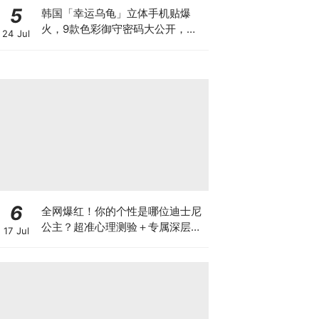
5
韩国「幸运乌龟」立体手机贴爆
火，9款色彩御守密码大公开，
24 Jul
TWICE 娜琏、SEVENTEEN DINO
都在晒～
6
全网爆红！你的个性是哪位迪士尼
公主？超准心理测验＋专属深层保
17 Jul
湿自救指南一次解锁！