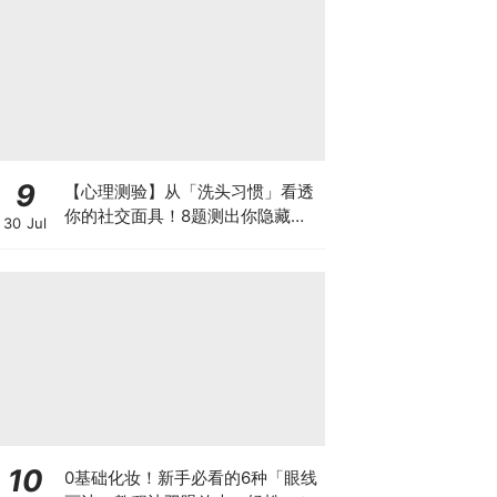
9
【心理测验】从「洗头习惯」看透
你的社交面具！8题测出你隐藏在
30 Jul
潜意识里的真实底色~
10
0基础化妆！新手必看的6种「眼线