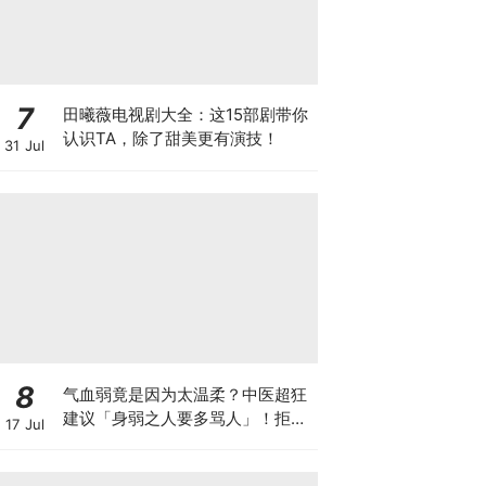
7
田曦薇电视剧大全：这15部剧带你
认识TA，除了甜美更有演技！
31 Jul
8
气血弱竟是因为太温柔？中医超狂
建议「身弱之人要多骂人」！拒绝
17 Jul
情绪内耗，这才是最省钱的「免费
排毒法」~