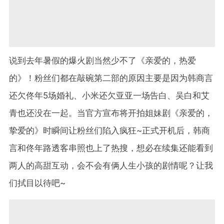
说到去年暑假的爆火剧当然少不了《亲爱的，热爱
的》！粉丝们都在敲碗第二部的原因主要是因为韩商言
还欠佟年5场婚礼、小米还欠亚亚一场告白、吴白和艾
青也还没在一起。当官方宣布将开拍姐妹剧《亲爱的，
挚爱的》时瞬间让粉丝们陷入疯狂~正式开机后，韩商
言和佟年路透客串照也上了热搜，想必在续集还能看到
两人的高甜互动，会不会有俩人生小孩的剧情呢？让我
们拭目以待吧~