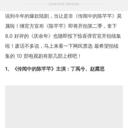
CONTINUE READING
说到今年的爆款陆剧，当让是非《传闻中的陈芊芊》莫
属啦！继官方宣布《陈芊芊》即将开拍第二季，拿下
8.0 好评的《庆余年》也随即投下惊喜弹官宣开拍续集
啦！废话不多说，马上来看一下网民票选 最希望拍续
集的 10 部电视剧有那几部上榜吧！
1、《传闻中的陈芊芊》主演：丁禹兮、赵露思