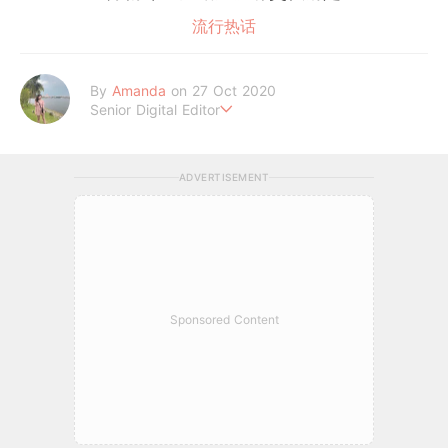
流行热话
By
Amanda
on 27 Oct 2020
Senior Digital Editor
Amanda Loh 是一位累积6年经验的在线平台编辑。她擅长抓住读
者的阅读喜好，经常为平台撰写明星热话、美妆和时尚等类型文章
ADVERTISEMENT
皆收获热烈反响。她通过 GirlStyle MY ，让读者们不管何时何地
都能掌握最新的资讯，让女性成为更好更潮的自己！
Sponsored Content