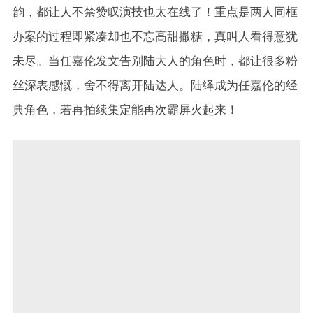
韵，都让人不禁赞叹演技也太在线了！重点是两人同框
办案的过程即紧凑却也不忘高甜撒糖，真叫人看得意犹
未尽。当任嘉伦发文告别陆大人的角色时，都让很多粉
丝深表感慨，舍不得离开陆达人。陆绎成为任嘉伦的经
典角色，若再拍续集定能再次霸屏火起来！