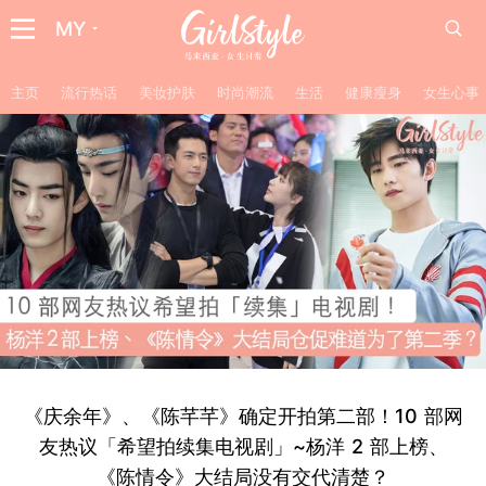
MY
主页
流行热话
美妆护肤
时尚潮流
生活
健康瘦身
女生心事
《庆余年》、《陈芊芊》确定开拍第二部！10 部网
友热议「希望拍续集电视剧」~杨洋 2 部上榜、
《陈情令》大结局没有交代清楚？