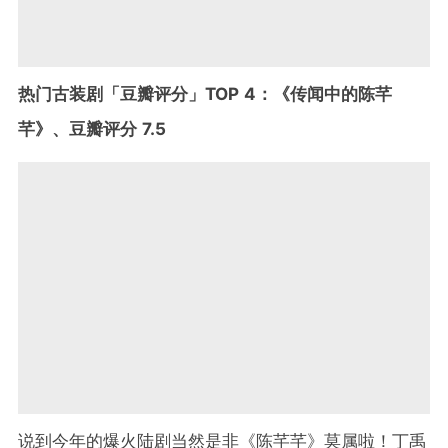
热门古装剧「豆瓣评分」TOP 4：《传闻中的陈芊
芊》、豆瓣评分 7.5
说到今年的爆火陆剧当然是非《陈芊芊》莫属啦！丁禹