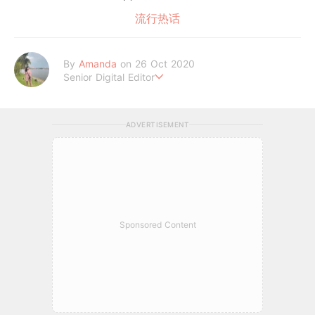
流行热话
By
Amanda
on 26 Oct 2020
Senior Digital Editor
Amanda Loh 是一位累积6年经验的在线平台编辑。她擅长抓住读
者的阅读喜好，经常为平台撰写明星热话、美妆和时尚等类型文章
ADVERTISEMENT
皆收获热烈反响。她通过 GirlStyle MY ，让读者们不管何时何地
都能掌握最新的资讯，让女性成为更好更潮的自己！
Sponsored Content