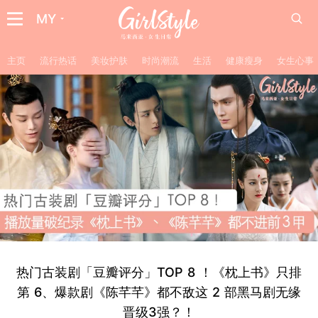
MY
主页
流行热话
美妆护肤
时尚潮流
生活
健康瘦身
女生心事
热门古装剧「豆瓣评分」TOP 8 ！《枕上书》只排
第 6、爆款剧《陈芊芊》都不敌这 2 部黑马剧无缘
晋级3强？！