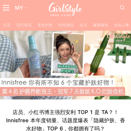
MY
主页
流行热话
美妆护肤
时尚潮流
生活
健康瘦身
女生心事
店员、小红书博主强烈安利 TOP 1 是 TA？！
Innisfree 本年度销量、话题度爆表「隐藏护肤、香
水好物」TOP 6，你都拥有了吗？