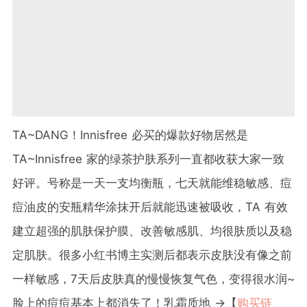
TA~DANG！Innisfree 必买的爆款好物居然是
TA~Innisfree 家的绿茶护肤系列一直都收获大家一致
好评。号称是一天一支均衡瓶，七天就能维稳敏感、痘
痘油皮的安瓶精华涂抹开后就能迅速被吸收，TA 有效
建立超强的肌肤保护膜、改善敏感肌、均很肤质以及稳
定肌肤。很多小红书博主实测后都表示皮肤没有像之前
一样敏感，7天后皮肤真的慢慢恢复气色，变得很水润~
脸上的痘痘基本上都消失了！乳霜质地 →【
购买链