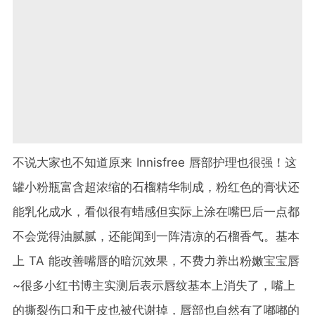
不说大家也不知道原来 Innisfree 唇部护理也很强！这
罐小粉瓶富含超浓缩的石榴精华制成，粉红色的膏状还
能乳化成水，看似很有蜡感但实际上涂在嘴巴后一点都
不会觉得油腻腻，还能闻到一阵清凉的石榴香气。基本
上 TA 能改善嘴唇的暗沉效果，不费力养出粉嫩宝宝唇
~很多小红书博主实测后表示唇纹基本上消失了，嘴上
的撕裂伤口和干皮也被代谢掉，唇部也自然有了嘟嘟的