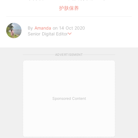
护肤保养
By
Amanda
on 14 Oct 2020
Senior Digital Editor
Amanda Loh 是一位累积6年经验的在线平台编辑。她擅长抓住读
者的阅读喜好，经常为平台撰写明星热话、美妆和时尚等类型文章
ADVERTISEMENT
皆收获热烈反响。她通过 GirlStyle MY ，让读者们不管何时何地
都能掌握最新的资讯，让女性成为更好更潮的自己！
Sponsored Content