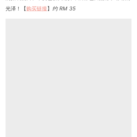
光泽！【
购买链接
】
约 RM 35