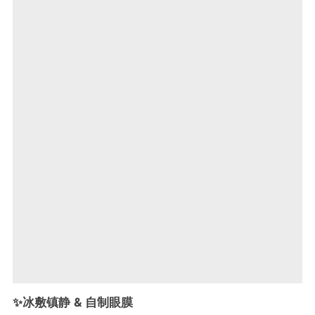
✨冰敷镇静 & 自制眼膜