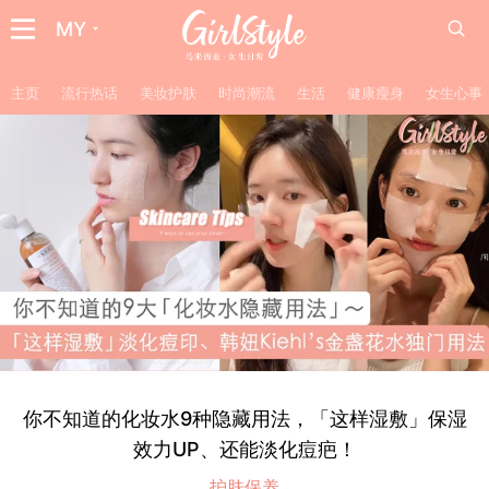
MY
主页
流行热话
美妆护肤
时尚潮流
生活
健康瘦身
女生心事
你不知道的化妆水9种隐藏用法，「这样湿敷」保湿
效力UP、还能淡化痘疤！
护肤保养