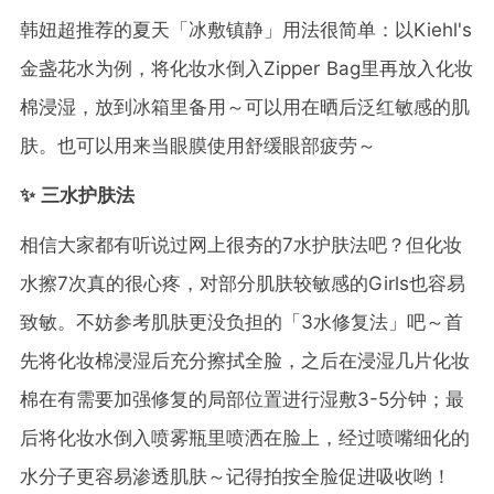
韩妞超推荐的夏天「冰敷镇静」用法很简单：以Kiehl's
金盏花水为例，将化妆水倒入Zipper Bag里再放入化妆
棉浸湿，放到冰箱里备用～可以用在晒后泛红敏感的肌
肤。也可以用来当眼膜使用舒缓眼部疲劳～
✨ 三水护肤法
相信大家都有听说过网上很夯的7水护肤法吧？但化妆
水擦7次真的很心疼，对部分肌肤较敏感的Girls也容易
致敏。不妨参考肌肤更没负担的「3水修复法」吧～首
先将化妆棉浸湿后充分擦拭全脸，之后在浸湿几片化妆
棉在有需要加强修复的局部位置进行湿敷3-5分钟；最
后将化妆水倒入喷雾瓶里喷洒在脸上，经过喷嘴细化的
水分子更容易渗透肌肤～记得拍按全脸促进吸收哟！