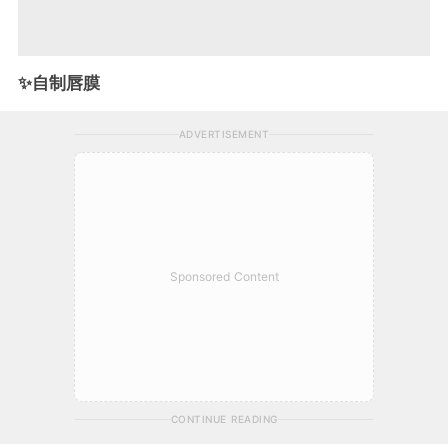
✨自制唇膜
ADVERTISEMENT
Sponsored Content
CONTINUE READING