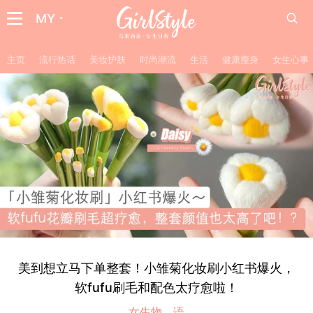
MY
主页
流行热话
美妆护肤
时尚潮流
生活
健康瘦身
女生心事
美到想立马下单整套！小雏菊化妆刷小红书爆火，
软fufu刷毛和配色太疗愈啦！
女生物。语