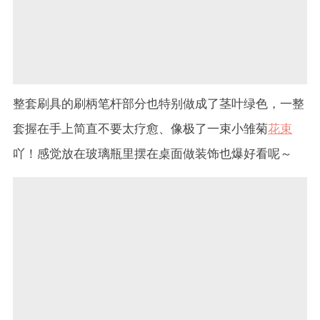
整套刷具的刷柄笔杆部分也特别做成了茎叶绿色，一整
套握在手上简直不要太疗愈、像极了一束小雏菊
花束
吖！感觉放在玻璃瓶里摆在桌面做装饰也爆好看呢～