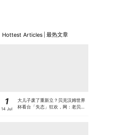
最热文章
Hottest Articles
1
大儿子废了重新立？贝克汉姆世界
杯看台「失态」狂欢，网：老贝恨
14 Jul
不得贝林厄姆是他亲儿子！