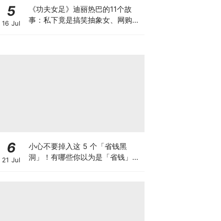
5
《功夫女足》迪丽热巴的11个故
事：私下竟是搞笑抽象女、网购化
16 Jul
名太羞耻？
6
小心不要掉入这 5 个「省钱黑
洞」！有哪些你以为是「省钱」的
21 Jul
行为，其实在让你「越省越穷」？