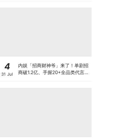
坠设计！
4
内娱「招商财神爷」来了！单剧招
商破1.2亿、手握20+全品类代言、
31 Jul
代言费飙涨6倍，张凌赫凭什么杀
进“95生第一梯队”？