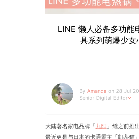
LINE 懒人必备多功
具系列萌爆少女
By
Amanda
on 28 Jul 2
Senior Digital Editor
Amanda Loh 是一
经常为平台撰写明星热话、美
le MY ，让读者们不管
大陆著名家电品牌「
九阳
」继之前推出的
己！
最近更是与日本的卡通霸主「凯蒂猫