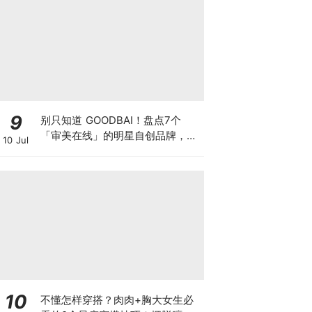
9
别只知道 GOODBAI！盘点7个
「审美在线」的明星自创品牌，张
10 Jul
员瑛琉璃梳、赵露思复古好物美
翻，纯路人也被狠狠种草~
10
不懂怎样穿搭？肉肉+胸大女生必