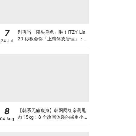
7
别再当「缩头乌龟」啦！ITZY Lia
20 秒教会你「上镜体态管理」：3
24 Jul
个步骤告别含胸驼背，让你在镜头
前更轻盈挺拔~
8
【韩系无痛瘦身】韩网网红亲测甩
肉 15kg！8 个改写体质的减重小
04 Aug
习惯，告别极端节食+轻松养成不
反弹易瘦体质！