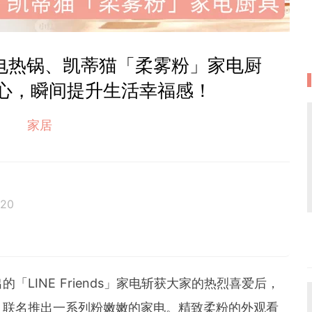
能电热锅、凯蒂猫「柔雾粉」家电厨
心，瞬间提升生活幸福感！
家居
020
位累积6年经验的在线平台编辑。她擅长抓住读者的阅读喜好，
妆和时尚等类型文章皆收获热烈反响。她通过 GirlSty
何时何地都能掌握最新的资讯，让女性成为更好更潮的自
「LINE Friends」家电斩获大家的热烈喜爱后，
」联名推出一系列粉嫩嫩的家电。精致柔粉的外观看