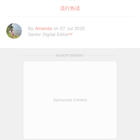
流行热话
By
Amanda
on 07 Jul 2020
Senior Digital Editor
Amanda Loh 是一位累积6年经验的在线平台编辑。她擅长抓住读
者的阅读喜好，经常为平台撰写明星热话、美妆和时尚等类型文章
ADVERTISEMENT
皆收获热烈反响。她通过 GirlStyle MY ，让读者们不管何时何地
都能掌握最新的资讯，让女性成为更好更潮的自己！
Sponsored Content