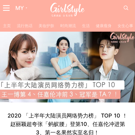
MY
主页
流行热话
美妆护肤
时尚潮流
生活
健康瘦身
女生心事
2020 「上半年大陆演员网络势力榜」 TOP 10 ！
赵丽颖超夸张「蚂蚁腰」登第10、任嘉伦冲进第
3、第一名果然实至名归！