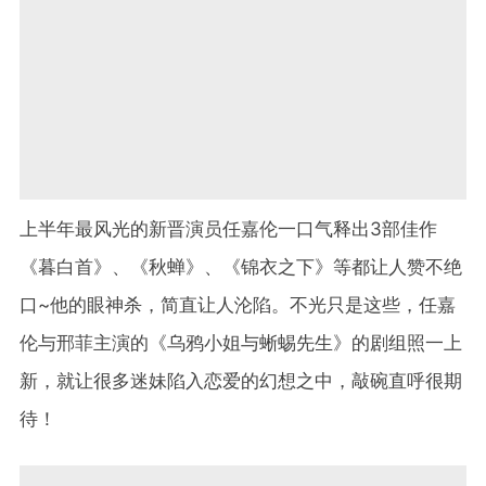
上半年最风光的新晋演员任嘉伦一口气释出3部佳作
《暮白首》、《秋蝉》、《锦衣之下》等都让人赞不绝
口~他的眼神杀，简直让人沦陷。不光只是这些，任嘉
伦与邢菲主演的《乌鸦小姐与蜥蜴先生》的剧组照一上
新，就让很多迷妹陷入恋爱的幻想之中，敲碗直呼很期
待！