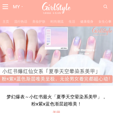
MY
主页
流行热话
美妆护肤
时尚潮流
生活
健康瘦身
女生心事
梦幻爆表～小红书最火「夏季天空晕染系美甲」，
粉x紫x蓝色渐层超唯美！
美甲