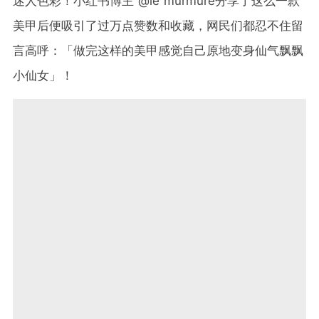
迷人色彩！小红书博主 @le murmure分享了这么一款
美甲后便吸引了过万点赞数和收藏，网民们都忍不住留
言高呼：「做完这样的美甲感觉自己原地变身仙气飘飘
小仙女」！