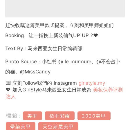
赶快收藏这篇美甲款式提案，立刻和美甲师姐姐们
Booking、让十指换上新装仙气UP UP ?❤️
Text By：马来西亚女生日常编辑部
Photo Source：小红书 @ le murmure、@不会占卜
的猫、@MissCandy
💌 立刻Follow我們的 Instagram
girlstyle.my
💖 加入GirlStyle马来西亚女生日常成為
美妆保养评测
达人
標籤:
美甲
指甲彩绘
2020美甲
晕染美甲
天空渐层美甲